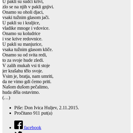
U pakli su sudci krivi,
zlo se na njih v pakli gnjivi.
Onamo su oholi djaci,
vsaki tužnim glasom jači.
U pakli su i kraljice,
vladike mnoge i vdovice.
Onamo su koludrice
i vse krive redovnice.
U pakli su manjurice,
vsaka tužnim glasom kliče.
Onamo su od svita redi,
to za svoje hude zledi.
V zalih mukah vsi ti stoje
jer krašahu tělo svoje.
Vsim je, bratja, nam umriti,
da ne vimo gdi ćemo priti.
Našom dušom pečalimo,
huda děla ostavimo.
(…)
Piše: Don Ivica Huljev, 2.11.2015.
Pročitano 911 put(a)
facebook