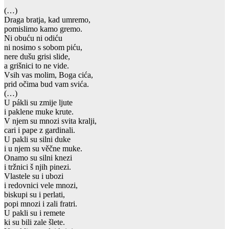
(…)
Draga bratja, kad umremo,
pomislimo kamo gremo.
Ni obuću ni odiću
ni nosimo s sobom piću,
nere dušu grisi slide,
a grišnici to ne vide.
Vsih vas molim, Boga cića,
prid očima bud vam svića.
(…)
U pákli su zmije ljute
i paklene muke krute.
V njem su mnozi svita kralji,
cari i pape z gardinali.
U pakli su silni duke
i u njem su věčne muke.
Onamo su silni knezi
i tržnici š njih pinezi.
Vlastele su i ubozi
i redovnici vele mnozi,
biskupi su i perlati,
popi mnozi i zali fratri.
U pakli su i remete
ki su bili zale šlete.