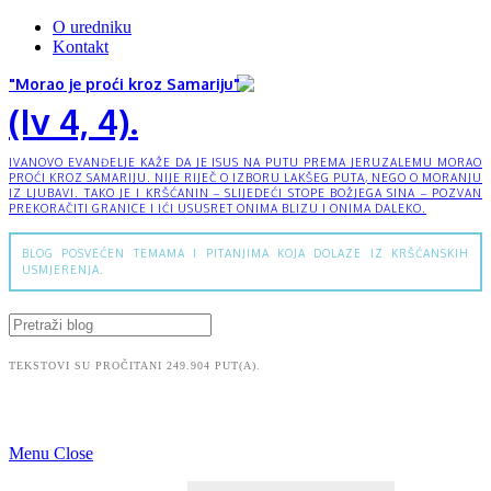
O uredniku
Kontakt
"Morao je proći kroz Samariju"
(Iv 4, 4).
IVANOVO EVANĐELJE KAŽE DA JE ISUS NA PUTU PREMA JERUZALEMU MORAO
PROĆI KROZ SAMARIJU. NIJE RIJEČ O IZBORU LAKŠEG PUTA, NEGO O MORANJU
IZ LJUBAVI. TAKO JE I KRŠĆANIN – SLIJEDEĆI STOPE BOŽJEGA SINA – POZVAN
PREKORAČITI GRANICE I IĆI USUSRET ONIMA BLIZU I ONIMA DALEKO.
BLOG POSVEĆEN TEMAMA I PITANJIMA KOJA DOLAZE IZ KRŠĆANSKIH
USMJERENJA.
TEKSTOVI SU PROČITANI 249.904 PUT(A).
Menu
Close