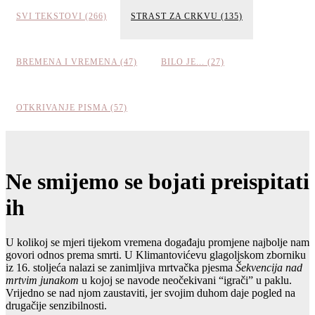
SVI TEKSTOVI (266)
STRAST ZA CRKVU (135)
BREMENA I VREMENA (47)
BILO JE... (27)
OTKRIVANJE PISMA (57)
Ne smijemo se bojati preispitati
ih
U kolikoj se mjeri tijekom vremena događaju promjene najbolje nam
govori odnos prema smrti. U Klimantovićevu glagoljskom zborniku
iz 16. stoljeća nalazi se zanimljiva mrtvačka pjesma
Šekvencija nad
mrtvim junakom
u kojoj se navode neočekivani “igrači” u paklu.
Vrijedno se nad njom zaustaviti, jer svojim duhom daje pogled na
drugačije senzibilnosti.