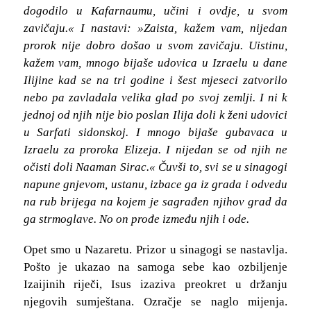
dogodilo u Kafarnaumu, učini i ovdje, u svom
zavičaju.« I nastavi: »Zaista, kažem vam, nijedan
prorok nije dobro došao u svom zavičaju. Uistinu,
kažem vam, mnogo bijaše udovica u Izraelu u dane
Ilijine kad se na tri godine i šest mjeseci zatvorilo
nebo pa zavladala velika glad po svoj zemlji. I ni k
jednoj od njih nije bio poslan Ilija doli k ženi udovici
u Sarfati sidonskoj. I mnogo bijaše gubavaca u
Izraelu za proroka Elizeja. I nijedan se od njih ne
očisti doli Naaman Sirac.« Čuvši to, svi se u sinagogi
napune gnjevom, ustanu, izbace ga iz grada i odvedu
na rub brijega na kojem je sagrađen njihov grad da
ga strmoglave. No on prođe između njih i ode.
Opet smo u Nazaretu. Prizor u sinagogi se nastavlja.
Pošto je ukazao na samoga sebe kao ozbiljenje
Izaijinih riječi, Isus izaziva preokret u držanju
njegovih sumještana. Ozračje se naglo mijenja.