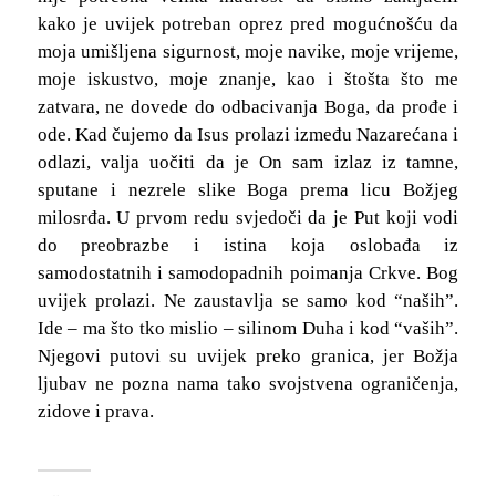
kako je uvijek potreban oprez pred mogućnošću da
moja umišljena sigurnost, moje navike, moje vrijeme,
moje iskustvo, moje znanje, kao i štošta što me
zatvara, ne dovede do odbacivanja Boga, da prođe i
ode. Kad čujemo da Isus prolazi između Nazarećana i
odlazi, valja uočiti da je On sam izlaz iz tamne,
sputane i nezrele slike Boga prema licu Božjeg
milosrđa. U prvom redu svjedoči da je Put koji vodi
do preobrazbe i istina koja oslobađa iz
samodostatnih i samodopadnih poimanja Crkve. Bog
uvijek prolazi. Ne zaustavlja se samo kod “naših”.
Ide – ma što tko mislio – silinom Duha i kod “vaših”.
Njegovi putovi su uvijek preko granica, jer Božja
ljubav ne pozna nama tako svojstvena ograničenja,
zidove i prava.