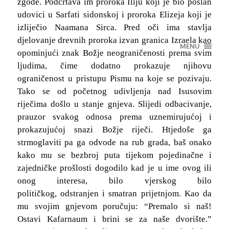
zgode. Podcrtava im proroka Iliju koji je bio poslan
udovici u Sarfati sidonskoj i proroka Elizeja koji je
izliječio Naamana Sirca. Pred oči ima stavlja
djelovanje drevnih proroka izvan granica Izraela kao
MENU
opominjući znak Božje neograničenosti prema svim
ljudima, čime dodatno prokazuje njihovu
ograničenost u pristupu Pismu na koje se pozivaju.
Tako se od početnog udivljenja nad Isusovim
riječima došlo u stanje gnjeva. Slijedi odbacivanje,
prauzor svakog odnosa prema uznemirujućoj i
prokazujućoj snazi Božje riječi. Htjedoše ga
strmoglaviti pa ga odvode na rub grada, baš onako
kako mu se bezbroj puta tijekom pojedinačne i
zajedničke prošlosti dogodilo kad je u ime ovog ili
onog interesa, bilo vjerskog bilo
političkog, odstranjen i smatran prijetnjom. Kao da
mu svojim gnjevom poručuju: “Premalo si naš!
Ostavi Kafarnaum i brini se za naše dvorište.”