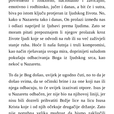
povremeno i folklorno, nacionalno i zavičajno,
emotivno i rodbinsko, jučer i danas, a bit će i sutra,
biva po istom ključu protjeran iz ljudskog života. No,
kako u Nazaretu tako i danas, On prolazi između nas
i odlazi naprijed iz ljubavi prema ljudima. Zato se
moram pitati prepoznajem li njegov prolazak kroz
živote ljudi koje se odvodi na rub ili su već zaživjeli
stanje ruba. Hoće li naša šutnja i truli kompromisi,
kao način rješavanja svoga mira, doprinijeti suludom
pokušaju odbacivanja Boga iz ljudskog srca, kao
nekoć u Nazaretu.
To da je Bog došao, uvijek je ugodno čuti, no to da je
došao svima, da se očinski brine i za one koji nas ili
njega odbacuju, to će uvijek izazivati otpore. Isus je
u Nazaretu odbačen, jer nije bio na njihovoj liniji, jer
nisu bili dozreli prihvatiti Božje lice na licu Isusa
Krista koje i od njih očekuje drugačije držanje. Zato
nije potrebna velika mudrost da bismo zaključili