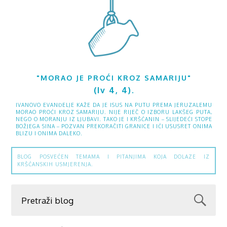
"MORAO JE PROĆI KROZ SAMARIJU"
(Iv 4, 4).
IVANOVO EVANĐELJE KAŽE DA JE ISUS NA PUTU PREMA JERUZALEMU
MORAO PROĆI KROZ SAMARIJU. NIJE RIJEČ O IZBORU LAKŠEG PUTA,
NEGO O MORANJU IZ LJUBAVI. TAKO JE I KRŠĆANIN – SLIJEDEĆI STOPE
BOŽJEGA SINA – POZVAN PREKORAČITI GRANICE I IĆI USUSRET ONIMA
BLIZU I ONIMA DALEKO.
BLOG POSVEĆEN TEMAMA I PITANJIMA KOJA DOLAZE IZ
KRŠĆANSKIH USMJERENJA.