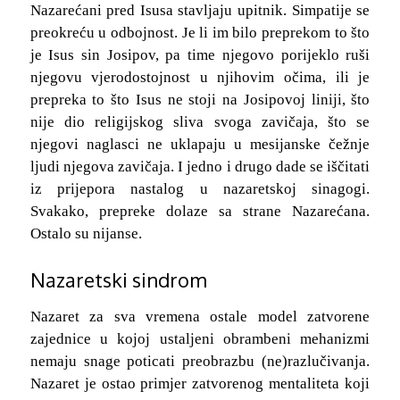
Nazarećani pred Isusa stavljaju upitnik. Simpatije se
preokreću u odbojnost. Je li im bilo preprekom to što
je Isus sin Josipov, pa time njegovo porijeklo ruši
njegovu vjerodostojnost u njihovim očima, ili je
prepreka to što Isus ne stoji na Josipovoj liniji, što
nije dio religijskog sliva svoga zavičaja, što se
njegovi naglasci ne uklapaju u mesijanske čežnje
ljudi njegova zavičaja. I jedno i drugo dade se iščitati
iz prijepora nastalog u nazaretskoj sinagogi.
Svakako, prepreke dolaze sa strane Nazarećana.
Ostalo su nijanse.
Nazaretski sindrom
Nazaret za sva vremena ostale model zatvorene
zajednice u kojoj ustaljeni obrambeni mehanizmi
nemaju snage poticati preobrazbu (ne)razlučivanja.
Nazaret je ostao primjer zatvorenog mentaliteta koji