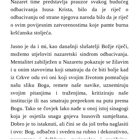
Nazaret time predstavlja prauzor svakog budućeg
odbacivanja Isusa Krista, bilo da je riječ o
odbacivanju od strane njegova naroda bilo da je riječ
o svim povijesnim zatvorenostima koje pamte burna
kršćanska stoljeća.
Jasno je da i mi, kao današnji slušatelji Božje riječi,
možemo utjeloviti nazaretski sindrom odbacivanja.
Mentalitet zabilježen u Nazaretu pokazuje se žilavim
i u onim stavovima koji smatraju da će biti bolje kad
iz Crkve odu svi oni koji svojim životom pomračuju
našu sliku Boga, remete naše navike, uznemiruju
svojim pitanjima i traženjima, kritiziraju naše
institucije ili nas smatraju preprekom na putu prema
Bogu. Tako se čovjek lako nađe u onoj istoj sinagogi
koja je osjetila snagu gnjeva Isusovih sumještana.
Dobro je to istaknuti, ali čini se da još treba naglasiti
i ovo: Bog, odbačen i sveden na rubno i dekorativno,