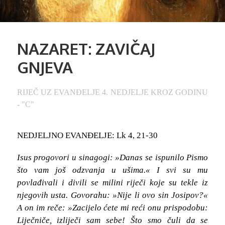
NAZARET: ZAVIČAJ
GNJEVA
RIJEČ UZ EVANĐELJE 4. NEDJELJE KROZ GODINU
- "C"
NEDJELJNO EVANĐELJE: Lk 4, 21-30
Isus progovori u sinagogi: »Danas se ispunilo Pismo
što vam još odzvanja u ušima.« I svi su mu
povlađivali i divili se milini riječi koje su tekle iz
njegovih usta. Govorahu: »Nije li ovo sin Josipov?«
A on im reče: »Zacijelo ćete mi reći onu prispodobu:
Liječniče, izliječi sam sebe! Što smo čuli da se