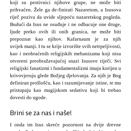
koji su protivnici njihove grupe, ne može biti
prihvaćen. Žele ga de-finirati Nazaretom, a Isusova
riječ poziva da uvide sljepoću nazaretskog pogleda.
Budući da Isus ne osuđuje i ne odbacuje one druge,
ljude preko ovih ili onih granica, ne može biti
prepoznat kao njihov. Kafarnaum je za njih
uvijek manji. I tu se krije izvorište svih netrpeljivosti,
kao i neobraćenih religijskih mehanizama koji nisu
otvoreni preobražavajućoj snazi Isusove riječi. Svi
religijski fanatizmi i fundamentalizmi imaju korijen u
krivovjeruju glede Božjeg djelovanja. Za njih je Bog
definiran prošlošću, kao i razumijevanje istine, te mu
pristupaju kao magijskom sedativu koji bi trebao
dovesti do ugode.
Brini se za nas i naše!
I onda im Isus skreće pozornost na dvije drevne