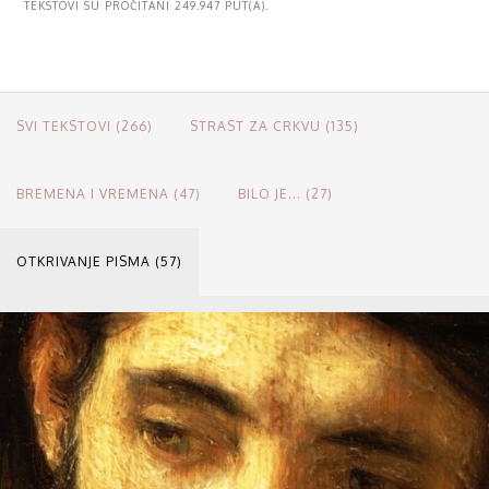
TEKSTOVI SU PROČITANI 249.947 PUT(A).
SVI TEKSTOVI (266)
STRAST ZA CRKVU (135)
BREMENA I VREMENA (47)
BILO JE... (27)
OTKRIVANJE PISMA (57)