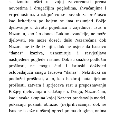
se iznutra oštri u svojoj zatvorenosti prema
novostima i drugačijim pogledima, shvaćanjima i
vrijednostima, a isključivo se povodi za prošlošću
kao kriterijem po kojem se ima razumjeti Božje
djelovanje u životu pojedinca i zajednice. Isus u
Nazaretu, kao što donosi Lukino evanđelje, ne može
djelovati. Ne može doseći dušu Nazarećana dok
Nazaret ne iziđe iz njih, dok ne osjete da Isusovo
“danas” izaziva, uznemiruje i rasvjetljava
naslijeđene poglede i istine. Dok su snažno podložni
prošlosti, ne mogu čuti i istinski doživjeti
oslobađajuću snagu Isusova “danas”. Nekritički su
podložni prošlosti, a to, kao bezbroj puta tijekom
prošlosti, zatvara i sprječava rast u prepoznavanju
Božjeg djelovanja u sadašnjosti. Drugo, Nazarećani,
kao i svaka skupina kojoj Nazaret predstavlja model,
pokazuju poznati obrazac (ne)prihvaćanja: dok se
Isus ne iskaže u oštroj opreci prema drugima, onima