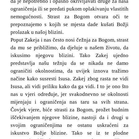
da je nepotrebno i opasno okrivljavati druge za naša
ograničenja ili se predati pukom oplakivanju vlastitih
nemogućnosti. Strast za Bogom otvara oči te
prepoznajemo s kojih se mjesta dade kušati Božji
prolazak u našoj blizini.
Poput Zakeja i nas često nosi čežnja za Bogom, strast
da mu se približimo, da djeluje u našem životu, da
iskusimo njegovu blizini. Tako Zakej ujedno
predstavlja našu težnju da se nikada ne damo
ograničiti okolnostima, da uvijek iznova tražimo
načine kako susresti Isusa. Zakej zbog rasta ne vidi
Isusa, ali vidi priliku kako da ga vidi. I to je ono što
nas u vjeri određuje, jer svakodnevno se okolnosti
mijenjaju i ograničenja nas taru sa svih strana.
Čovjek vjere, biće strasti za Bogom, prožet budnim
iščekivanjem njegove blizine, nastoji da i drugi u
svojim ograničenjima ne ostanu uskraćeni za
iskustvo Božje blizine. Tako se iz te plodne