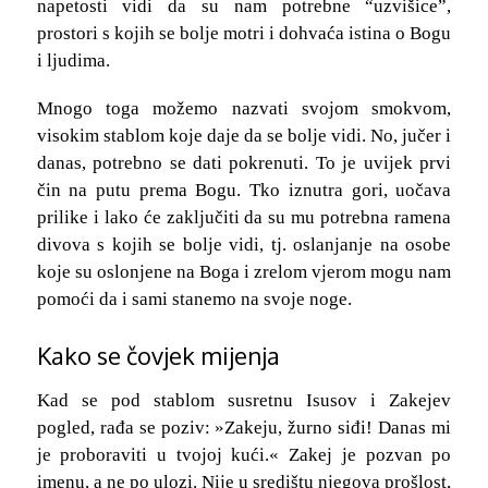
napetosti vidi da su nam potrebne “uzvišice”,
prostori s kojih se bolje motri i dohvaća istina o Bogu
i ljudima.
Mnogo toga možemo nazvati svojom smokvom,
visokim stablom koje daje da se bolje vidi. No, jučer i
danas, potrebno se dati pokrenuti. To je uvijek prvi
čin na putu prema Bogu. Tko iznutra gori, uočava
prilike i lako će zaključiti da su mu potrebna ramena
divova s kojih se bolje vidi, tj. oslanjanje na osobe
koje su oslonjene na Boga i zrelom vjerom mogu nam
pomoći da i sami stanemo na svoje noge.
Kako se čovjek mijenja
Kad se pod stablom susretnu Isusov i Zakejev
pogled, rađa se poziv: »Zakeju, žurno siđi! Danas mi
je proboraviti u tvojoj kući.« Zakej je pozvan po
imenu, a ne po ulozi. Nije u središtu njegova prošlost,