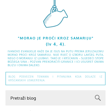
"MORAO JE PROĆI KROZ SAMARIJU"
(Iv 4, 4).
IVANOVO EVANĐELJE KAŽE DA JE ISUS NA PUTU PREMA JERUZALEMU
MORAO PROĆI KROZ SAMARIJU. NIJE RIJEČ O IZBORU LAKŠEG PUTA,
NEGO O MORANJU IZ LJUBAVI. TAKO JE I KRŠĆANIN – SLIJEDEĆI STOPE
BOŽJEGA SINA – POZVAN PREKORAČITI GRANICE I IĆI USUSRET ONIMA
BLIZU I ONIMA DALEKO.
BLOG POSVEĆEN TEMAMA I PITANJIMA KOJA DOLAZE IZ
KRŠĆANSKIH USMJERENJA.