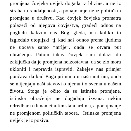
promjena čovjeka uvijek događa iz blizine, a ne iz
straha ili s udaljenosti, a ponajmanje ne iz političkih
promjena u društvu. Kad čovjek čovjeka promatra
polazeći od njegova čovještva, gradeći odnos na
pogledu kakvim nas Bog gleda, ma koliko to
izgledalo utopijski, tj. kad naš odnos prema ljudima
ne uočava samo “mrlje”, onda se otvara put
obraćenju. Potom takav čovjek sam dolazi do
zaključka da je promjena neizostavna, da se zlo mora
ukloniti i nepravda ispraviti. Zakejev nas primjer
poučava da kad Boga primimo u našu nutrinu, onda
se mijenjaju naši stavovi o njemu i o svemu u našem
životu. Stoga je očito da se istinske promjene,
istinska obraćenja ne događaju izvana, nekim
odredbama ili nametnutim standardima, a ponajmanje
ne promjenom političkih tabora. Istinska promjena
uvijek je iz poziva.