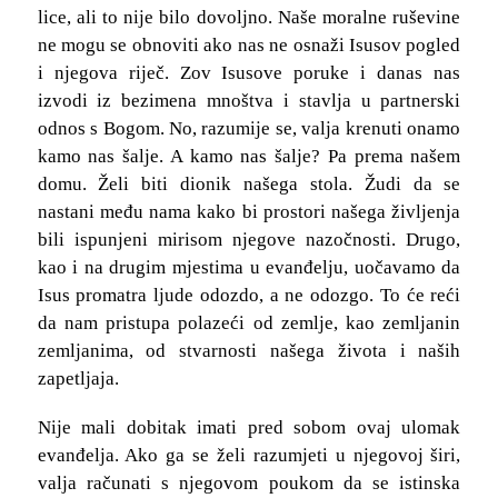
lice, ali to nije bilo dovoljno. Naše moralne ruševine
ne mogu se obnoviti ako nas ne osnaži Isusov pogled
i njegova riječ. Zov Isusove poruke i danas nas
izvodi iz bezimena mnoštva i stavlja u partnerski
odnos s Bogom. No, razumije se, valja krenuti onamo
kamo nas šalje. A kamo nas šalje? Pa prema našem
domu. Želi biti dionik našega stola. Žudi da se
nastani među nama kako bi prostori našega življenja
bili ispunjeni mirisom njegove nazočnosti. Drugo,
kao i na drugim mjestima u evanđelju, uočavamo da
Isus promatra ljude odozdo, a ne odozgo. To će reći
da nam pristupa polazeći od zemlje, kao zemljanin
zemljanima, od stvarnosti našega života i naših
zapetljaja.
Nije mali dobitak imati pred sobom ovaj ulomak
evanđelja. Ako ga se želi razumjeti u njegovoj širi,
valja računati s njegovom poukom da se istinska