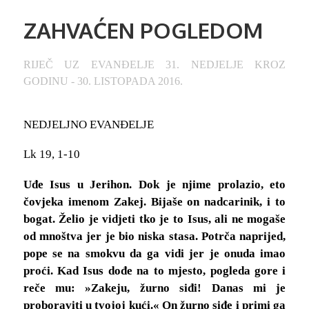
ZAHVAĆEN POGLEDOM
RIJEČ UZ EVANĐELJE 31. NEDJELJE KROZ
GODINU - 30. LISTOPADA 2016.
NEDJELJNO EVANĐELJE
Lk 19, 1-10
Uđe Isus u Jerihon. Dok je njime prolazio, eto
čovjeka imenom Zakej. Bijaše on nadcarinik, i to
bogat. Želio je vidjeti tko je to Isus, ali ne mogaše
od mnoštva jer je bio niska stasa. Potrča naprijed,
pope se na smokvu da ga vidi jer je onuda imao
proći. Kad Isus dođe na to mjesto, pogleda gore i
reče mu: »Zakeju, žurno siđi! Danas mi je
proboraviti u tvojoj kući.« On žurno siđe i primi ga