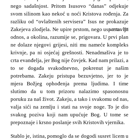
nego sadašnjost. Pritom Isusovo “danas” odjekuje
svom silinom kao nekoć u noći Kristova rođenja. Za
razliku od “ovlaštenih servisera” Isus ne prokazuje
Zakejeva zlodjela. Ne upire prstom, nego uspostavlja
MENU
odnos, a okolina, razumije se, prigovara. U prvi plan
ne dolaze njegovi grijesi, niti mu nameće kompleks
krivnje, pa ni osjećaj grešnosti. Nenadmašiva je to
crta evanđelja, jer Bog nije čovjek. Kad nam prilazi, a
to se događa svakodnevno, pokrenut je našim
potrebama. Zakeju pristupa bezuvjetno, jer to je
mjera Božjeg ophođenja prema ljudima. I time
slutimo da u tom prizoru nalazimo spasonosnu
poruku za naš život. Zakeju, a tako i svakomu od nas,
valja sići na zemlju i stati na svoje noge. To je dio
svakog poziva koji nam upućuje Bog. U tome se
prepoznaje i krsno poslanje svih Kristovih vjernika.
Stablo je, istina, pomoglo da se dogodi susret licem u