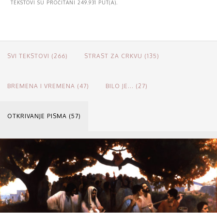
TEKSTOVI SU PROČITANI 249.931 PUT(A).
SVI TEKSTOVI (266)
STRAST ZA CRKVU (135)
BREMENA I VREMENA (47)
BILO JE... (27)
OTKRIVANJE PISMA (57)