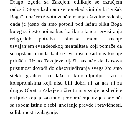
Drugo, zgoda sa Zakejom odlikuje se ozračjem
radosti. Stoga kad nam se ponekad čini da bi “višak
Boga” u našem životu značio manjak životne radosti,
onda je jasno da smo potpali pod lažnu sliku Boga
kojeg se često poima kao kariku u lancu servisiranja
religijskih potreba. Istinska radost nastaje
usvajanjem evanđeoskog mentaliteta koji pomaže da
se opstane i onda kad se sve ruši i kad nas kušnje
pritišću. Uz to Zakejeve riječi nas uče da Isusova
prisutnost dovodi do obezvrjeđivanja svega što smo
stekli gradeći na laži i koristoljublju, kao i
kompromisima koji nisu bili dobri ni za nas ni za
druge. Obrat u Zakejevu životu ima svoje posljedice
na ljude koje je zakinuo, jer obraćenje uvijek povlači
sa sobom istinu o sebi, unošenje pravde i pravičnosti,
solidarnost i zalaganje.