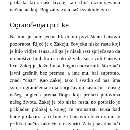
prolaska kroz naše živote, kao ključ razumijevanja
načina na koji Bog zahvaća u našu svakodnevicu.
Ograničenja i prilike
Na tom je putu jedan lik dobio povlaštenu Isusovu
pozornost. Riječ je o Zakeju, čovjeku niska rasta koji
je htio vidjeti Isusa, ali ga je nizak rast sprječavao da
u mnoštvu ljudi koji su okruživali Isusa vidi Isusovo
lice. Zakej je, kaže Luka, bogati nadcarinik, što znači
javni grešnih bez premca, a ime mu, baš suprotno,
znači “čisti”. Kao Zakej, tako i svatko od nas, ima
svoja ograničenja koja sprječavaju jasnoću i doseg
našeg pogleda prema Bogu koji prolazi putovima
našeg života. Zakej je bio niska rasta, no potražio je
prikladan položaj s kojeg će promatrati Isusa kad
bude prolazio. Iz čežnje za Isusovim licem vidio je
priliku i način kako će to ostvariti. Zakej nas time uči