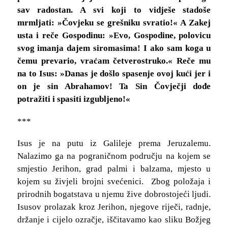
sav radostan. A svi koji to vidješe stadoše
mrmljati: »Čovjeku se grešniku svratio!« A Zakej
usta i reče Gospodinu: »Evo, Gospodine, polovicu
svog imanja dajem siromasima! I ako sam koga u
čemu prevario, vraćam četverostruko.« Reče mu
na to Isus: »Danas je došlo spasenje ovoj kući jer i
on je sin Abrahamov! Ta Sin Čovječji dođe
potražiti i spasiti izgubljeno!«
***
Isus je na putu iz Galileje prema Jeruzalemu.
Nalazimo ga na pograničnom području na kojem se
smjestio Jerihon, grad palmi i balzama, mjesto u
kojem su živjeli brojni svećenici. Zbog položaja i
prirodnih bogatstava u njemu žive dobrostojeći ljudi.
Isusov prolazak kroz Jerihon, njegove riječi, radnje,
držanje i cijelo ozračje, iščitavamo kao sliku Božjeg