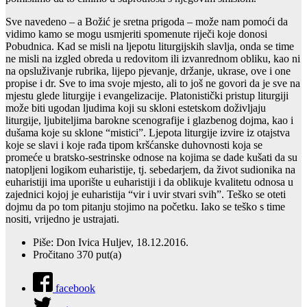
Sve navedeno – a Božić je sretna prigoda – može nam pomoći da
vidimo kamo se mogu usmjeriti spomenute riječi koje donosi
Pobudnica. Kad se misli na ljepotu liturgijskih slavlja, onda se time
ne misli na izgled obreda u redovitom ili izvanrednom obliku, kao ni
na opsluživanje rubrika, lijepo pjevanje, držanje, ukrase, ove i one
propise i dr. Sve to ima svoje mjesto, ali to još ne govori da je sve na
mjestu glede liturgije i evangelizacije. Platonistički pristup liturgiji
može biti ugodan ljudima koji su skloni estetskom doživljaju
liturgije, ljubiteljima barokne scenografije i glazbenog dojma, kao i
dušama koje su sklone “mistici”. Ljepota liturgije izvire iz otajstva
koje se slavi i koje rađa tipom kršćanske duhovnosti koja se
promeće u bratsko-sestrinske odnose na kojima se dade kušati da su
natopljeni logikom euharistije, tj. sebedarjem, da život sudionika na
euharistiji ima uporište u euharistiji i da oblikuje kvalitetu odnosa u
zajednici kojoj je euharistija “vir i uvir stvari svih”. Teško se oteti
dojmu da po tom pitanju stojimo na početku. Iako se teško s time
nositi, vrijedno je ustrajati.
Piše: Don Ivica Huljev, 18.12.2016.
Pročitano 370 put(a)
facebook