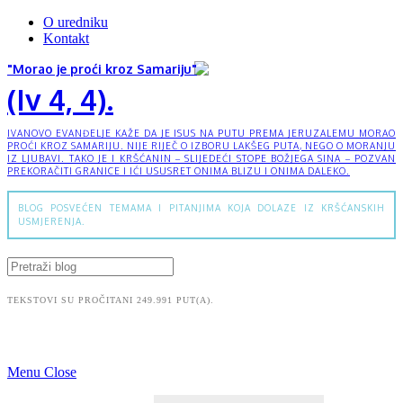
O uredniku
Kontakt
"Morao je proći kroz Samariju"
(Iv 4, 4).
IVANOVO EVANĐELJE KAŽE DA JE ISUS NA PUTU PREMA JERUZALEMU MORAO
PROĆI KROZ SAMARIJU. NIJE RIJEČ O IZBORU LAKŠEG PUTA, NEGO O MORANJU
IZ LJUBAVI. TAKO JE I KRŠĆANIN – SLIJEDEĆI STOPE BOŽJEGA SINA – POZVAN
PREKORAČITI GRANICE I IĆI USUSRET ONIMA BLIZU I ONIMA DALEKO.
BLOG POSVEĆEN TEMAMA I PITANJIMA KOJA DOLAZE IZ KRŠĆANSKIH
USMJERENJA.
TEKSTOVI SU PROČITANI 249.991 PUT(A).
Menu
Close