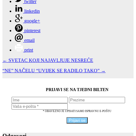
twitter
linkedin
google+
pinterest
email
print
← SVETAC KOJI NAJAVLJUJE NESREĆE
“NE” NAČELU “UVIJEK SE RADILO TAKO” →
PRIJAVI SE NA TJEDNI BILTEN
* OBAVEZNO JE UPISATI SAMO ISPRAVNU E-POŠTU
Odgovori