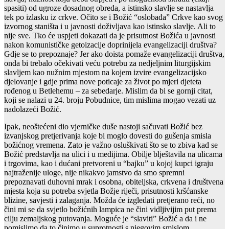
spasiti) od ugroze dosadnog obreda, a istinsko slavlje se nastavlja
tek po izlasku iz crkve. Očito se i Božić “oslobađa” Crkve kao svog
izvornog staništa i u javnosti doživljava kao istinsko slavlje. Ali to
nije sve. Tko će uspjeti dokazati da je prisutnost Božića u javnosti
nakon komunističke getoizacije doprinijela evangelizaciji društva?
Gdje se to prepoznaje? Jer ako doista pomaže evangelizaciji društva,
onda bi trebalo očekivati veću potrebu za nedjeljnim liturgijskim
slavljem kao nužnim mjestom na kojem izvire evangelizacijsko
djelovanje i gdje prima nove poticaje za život po mjeri djeteta
rođenog u Betlehemu – za sebedarje. Mislim da bi se gornji citat,
koji se nalazi u 24. broju Pobudnice, tim mislima mogao vezati uz
nadolazeći Božić.
Ipak, neoštećeni dio vjerničke duše nastoji sačuvati Božić bez
izvanjskog pretjerivanja koje bi moglo dovesti do gušenja smisla
božićnog vremena. Zato je važno osluškivati što se to zbiva kad se
Božić predstavlja na ulici i u medijima. Obilje blještavila na ulicama
i trgovima, kao i dućani pretvoreni u “bajku” u kojoj kupci igraju
najtraženije uloge, nije nikakvo jamstvo da smo spremni
prepoznavati duhovni mrak i osobna, obiteljska, crkvena i društvena
mjesta koja su potreba svjetla Božje riječi, prisutnosti kršćanske
blizine, savjesti i zalaganja. Možda će izgledati pretjerano reći, no
čini mi se da svjetlo božićnih lampica ne čini vidljivijim put prema
cilju zemaljskog putovanja. Moguće je “slaviti” Božić a da i ne
pomislimo da to činimo u suprotnosti s njegovim smislom.