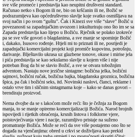
sve više promeće i predstavlja kao neupitni društveni standard.
Računao netko s Bogom ili ne, bio on kršćanin ili ne, Božić se
podrazumijeva kao općedruštveno slavlje koje svatko osmišljava na
svoj način i po svom “guštu”. Čak i Kinezi sve više “slave” Božić u
povezanosti sa zapadnjačkim uvozom i inkulturiraju ono što im se sa
Zapada predstavlja kao lijepo u Božiću. Rječnik se polako izokreće
pa se sve više govori o blagdanima, a sve manje se spominje Božić
i, dakako, Isusovo rođenje. Htjeli mi to priznati ili ne, posrijedi je
zapadnjački komercijalni projekt koji promiče kupovinu, potrošnju,
darivanje. Blještavilo ukrasa uz glazbene tonove, okuse i mirise jela
i pića predstavlja se kao sekularno slavlje u kojem više i nije
potreban Bog da bi se slavio Božić, a sve se otvara tobožnjim
adventom. Nastaju nove jezične sintagme: božićna jelka, božićni
sajmovi, božićni ručak, božićna bajka, blagdanska groznica, božićna
špica, pa čak i božićni seks, itd. Novinski naslovi, članci, reklame i
ostalo vrve tim i sličnim sintagmama koje – kako se danas govori –
brendiraju proizvod.
Nema dvojbe da se s lakoćom može reći: što je čežnja za Bogom
manja, to se manje opiremo komercijalizaciji Božića. Narod brojnih
ispovijedi i rijetkih obraćenja, krsnih listova i folklorne vjere,
poistovjećivanja vjere i nacije, razumljivo pristaje na suženo
promatranje Božića. Može se reći da sve više postajemo ono što se
događa na vjenčanjima: obred u crkvi se doživljava kao prekid
slavlja, nužnost koju treba otrpjeti i po mogućnosti skratiti (čitaj: