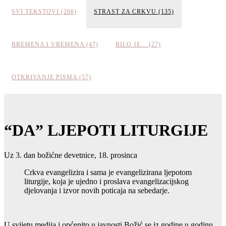
SVI TEKSTOVI (266)
STRAST ZA CRKVU (135)
BREMENA I VREMENA (47)
BILO JE... (27)
OTKRIVANJE PISMA (57)
“DA” LJEPOTI LITURGIJE
Uz 3. dan božićne devetnice, 18. prosinca
Crkva evangelizira i sama je evangelizirana ljepotom
liturgije, koja je ujedno i proslava evangelizacijskog
djelovanja i izvor novih poticaja na sebedarje.
U svijetu medija i općenito u javnosti Božić se iz godine u godinu