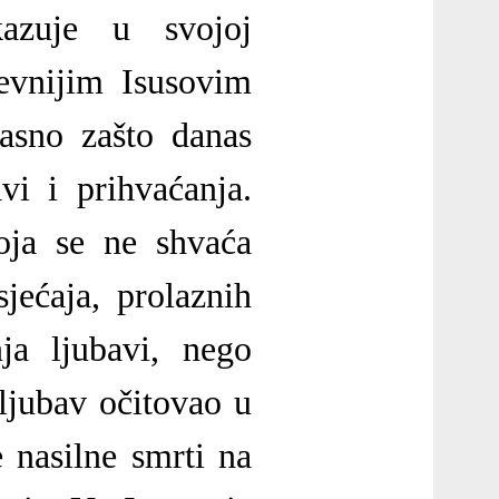
kazuje u svojoj
jevnijim Isusovim
jasno zašto danas
vi i prihvaćanja.
oja se ne shvaća
jećaja, prolaznih
ja ljubavi, nego
ljubav očitovao u
 nasilne smrti na