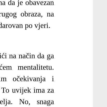
zna da je obavezan
drugog obraza, na
darovan po vjeri.
ći na način da ga
ćem mentalitetu.
im očekivanja i
 To uvijek ima za
elja. No, snaga