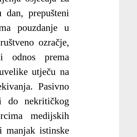
u dan, prepušteni
ama pouzdanje u
ruštveno ozračje,
čki odnos prema
uvelike utječu na
ekivanja. Pasivno
i do nekritičkog
rcima medijskih
i manjak istinske