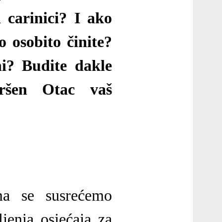
i carinici? I ako
o osobito činite?
ni? Budite dakle
vršen Otac vaš
ima se susrećemo
jenja osjećaja za