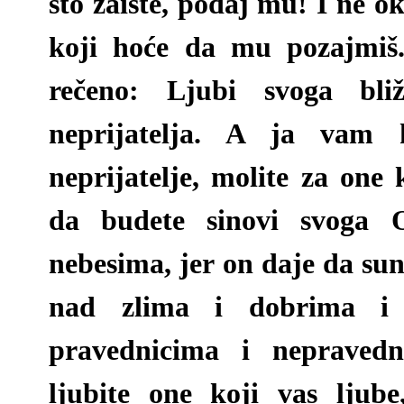
što zaište, podaj mu! I ne o
koji hoće da mu pozajmiš.
rečeno: Ljubi svoga bli
neprijatelja. A ja vam 
neprijatelje, molite za one
da budete sinovi svoga 
nebesima, jer on daje da sun
nad zlima i dobrima i
pravednicima i nepravedn
ljubite one koji vas ljub