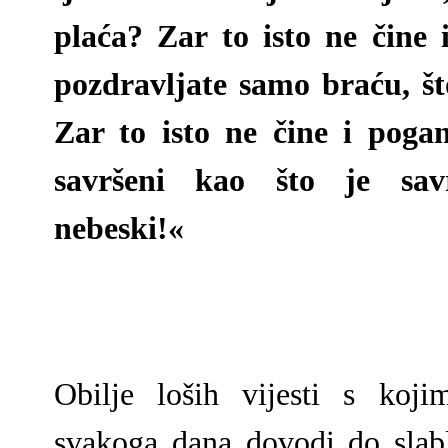
plaća? Zar to isto ne čine 
pozdravljate samo braću, št
Zar to isto ne čine i poga
savršeni kao što je sa
nebeski!«
Obilje loših vijesti s koj
svakoga dana dovodi do slabl