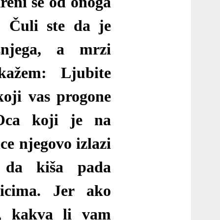
kreni se od onoga
 Čuli ste da je
žnjega, a mrzi
kažem: Ljubite
 koji vas progone
Oca koji je na
ce njegovo izlazi
 da kiša pada
icima. Jer ako
e, kakva li vam