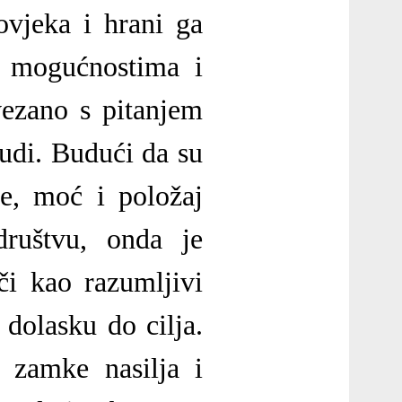
ovjeka i hrani ga
, mogućnostima i
vezano s pitanjem
judi. Budući da su
je, moć i položaj
 društvu, onda je
či kao razumljivi
 dolasku do cilja.
i zamke nasilja i