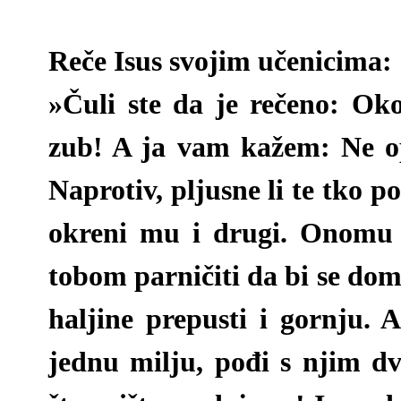
Reče Isus svojim učenicima:
»Čuli ste da je rečeno: Ok
zub! A ja vam kažem: Ne op
Naprotiv, pljusne li te tko 
okreni mu i drugi. Onomu t
tobom parničiti da bi se do
haljine prepusti i gornju. A
jednu milju, pođi s njim dv