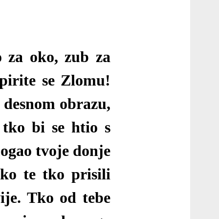
o za oko, zub za
irite se Zlomu!
po desnom obrazu,
ko bi se htio s
mogao tvoje donje
ko te tko prisili
ije. Tko od tebe