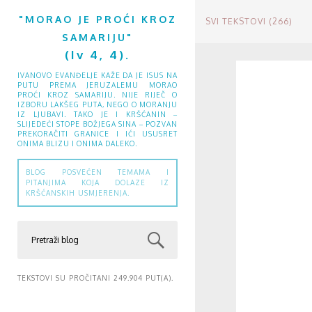
"MORAO JE PROĆI KROZ
SVI TEKSTOVI (266)
SAMARIJU"
(Iv 4, 4).
IVANOVO EVANĐELJE KAŽE DA JE ISUS NA
PUTU PREMA JERUZALEMU MORAO
PROĆI KROZ SAMARIJU. NIJE RIJEČ O
IZBORU LAKŠEG PUTA, NEGO O MORANJU
IZ LJUBAVI. TAKO JE I KRŠĆANIN –
SLIJEDEĆI STOPE BOŽJEGA SINA – POZVAN
PREKORAČITI GRANICE I IĆI USUSRET
ONIMA BLIZU I ONIMA DALEKO.
BLOG POSVEĆEN TEMAMA I
PITANJIMA KOJA DOLAZE IZ
KRŠĆANSKIH USMJERENJA.
TEKSTOVI SU PROČITANI 249.904 PUT(A).