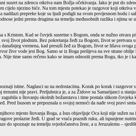
ni susret na zdencu otkriva nam Božja očekivanja. Iako je put do zden
om cijelo njezino biće. Na tom mjestu potekao je razgovor koji otkriva
 nadilazi prepreke koje su ljudi podigli na svom povijesnom hodu i sakr
dnose jedni prema drugima na temelju međusobnih razlika i njima se uvj
sa s Kristom. Kad se čovjek susretne s Bogom, onda se nužno otvara pit
svoj život plodnim. Bez pokretanja žeđi za Bogom, život se pretvara u 
anašnjeg vremena, kad presuši žeđ za Bogom, život se lišava svoga pr
Izvor žive vode jest Bog. Samo se iz Boga prelijeva na sve strane obilj
. Nije time samo rečeno kako se imam odnositi prema Bogu, tko je i ka
oznaji istine. Naglasci su na nedostacima. Korak po korak i razgovor s 
a joj trenutni nije pravi. Preljubnica je, a za Židove su Samarijanci u s
agubila u štovanju okolnih božanstava i time postala slikom čovjeka koj
 žeđ. Pred Isusom se prepoznala u svojoj nemoći da nađe svoj pravi smisa
njihovo mjesto štovanja Boga, a Isus objavljuje Oca koji nije sužen na 
tragove prolazne žeđi. U grad se vraća praznih ruku, ali ispunjene nutri
aze do spoznaje na temelju svjedočanstva žene, a u Jeruzalemu – sjedišt