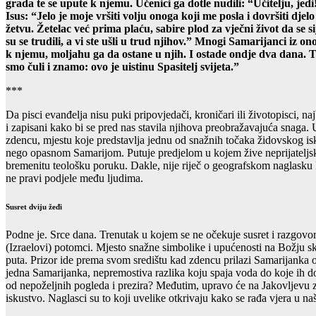
grada te se upute k njemu. Učenici ga dotle nudili: “Učitelju, jed
Isus: “Jelo je moje vršiti volju onoga koji me posla i dovršiti djelo
žetvu. Žetelac već prima plaću, sabire plod za vječni život da se si
su se trudili, a vi ste ušli u trud njihov.” Mnogi Samarijanci iz 
k njemu, moljahu ga da ostane u njih. I ostade ondje dva dana. T
smo čuli i znamo: ovo je uistinu Spasitelj svijeta.”
***
Da pisci evanđelja nisu puki pripovjedači, kroničari ili životopisci, 
i zapisani kako bi se pred nas stavila njihova preobražavajuća snaga.
zdencu, mjestu koje predstavlja jednu od snažnih točaka židovskog is
nego opasnom Samarijom. Putuje predjelom u kojem žive neprijateljski, 
bremenitu teološku poruku. Dakle, nije riječ o geografskom naglasku I
ne pravi podjele među ljudima.
Susret dviju žeđi
Podne je. Srce dana. Trenutak u kojem se ne očekuje susret i razgovo
(Izraelovi) potomci. Mjesto snažne simbolike i upućenosti na Božju sk
puta. Prizor ide prema svom središtu kad zdencu prilazi Samarijanka od
jedna Samarijanka, nepremostiva razlika koju spaja voda do koje ih do
od nepoželjnih pogleda i prezira? Međutim, upravo će na Jakovljevu zd
iskustvo. Naglasci su to koji uvelike otkrivaju kako se rađa vjera u n