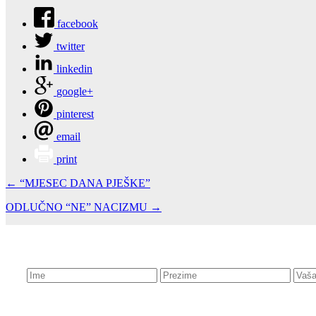
facebook
twitter
linkedin
google+
pinterest
email
print
← “MJESEC DANA PJEŠKE”
ODLUČNO “NE” NACIZMU →