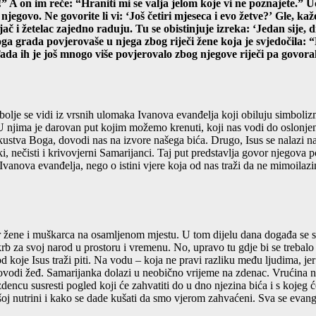
i!” A on im reče: “Hraniti mi se valja jelom koje vi ne poznajete.”
Uč
 njegovo. Ne govorite li vi: ‘Još četiri mjeseca i evo žetve?’
Gle, kaž
jač i žetelac zajedno raduju. Tu se obistinjuje izreka: ‘Jedan sije, d
onoga grada povjerovaše u njega zbog riječi žene koja je svjedočila:
ada ih je još mnogo više povjerovalo zbog njegove riječi pa govor
najbolje se vidi iz vrsnih ulomaka Ivanova evanđelja koji obiluju simbol
 U njima je darovan put kojim možemo krenuti, koji nas vodi do oslonjen
kustva Boga, dovodi nas na izvore našega bića. Drugo, Isus se nalazi n
nečisti i krivovjerni Samarijanci. Taj put predstavlja govor njegova po
vanova evanđelja, nego o istini vjere koja od nas traži da ne mimoilazi
r žene i muškarca na osamljenom mjestu. U tom dijelu dana događa se su
rb za svoj narod u prostoru i vremenu. No, upravo tu gdje bi se trebal
 koje Isus traži piti. Na vodu – koja ne pravi razliku među ljudima, jer
vodi žeđ. Samarijanka dolazi u neobično vrijeme na zdenac. Vrućina nije
encu susresti pogled koji će zahvatiti do u dno njezina bića i s kojeg ć
ašoj nutrini i kako se dade kušati da smo vjerom zahvaćeni. Sva se evange