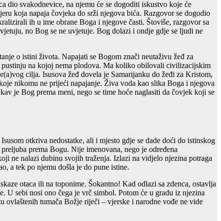
ca dio svakodnevice, na njemu će se dogoditi iskustvo koje će
 vjeru koja napaja čovjeka do srži njegova bića. Razgovor se dogodio
alizirali ih u ime obrane Boga i njegove časti. Štoviše, razgovor sa
etuju, no Bog se ne uvjetuje. Bog dolazi i ondje gdje se ljudi ne
anje o istini života. Napajati se Bogom znači neutaživu žeđ za
pustinju na kojoj nema plodova. Ma koliko obilovali civilizacijskim
(a)vog cilja. Isusova žeđ dovela je Samarijanku do žeđi za Kristom,
e koje nikomu ne prijeći napajanje. Živa voda kao slika Boga i njegova
kav je Bog prema meni, nego se time hoće naglasiti da čovjek koji se
Isusom otkriva nedostatke, ali i mjesto gdje se dade doći do istinskog
tanju preljuba prema Bogu. Nije imenovana, nego je određena
i ne nalazi dubinu svojih traženja. Izlazi na vidjelo njezina potraga
o, a tek po njemu došla je do pune istine.
iskaze otaca ili na toponime. Šokantno! Kad odlazi sa zdenca, ostavlja
ne. U sebi nosi ono čega je vrč simbol. Potom će u gradu iz njezina
u ovlaštenih tumača Božje riječi – vjerske i narodne vođe ne vide