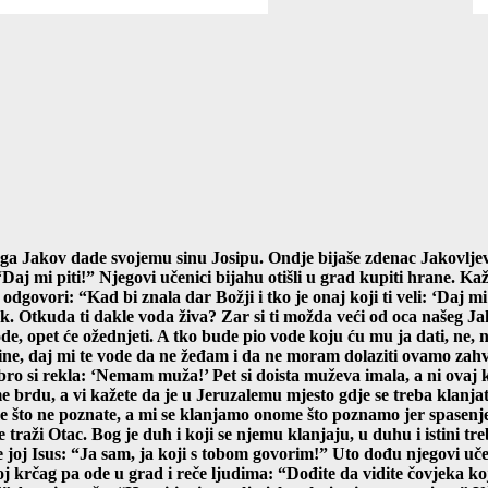
 ga Jakov dade svojemu sinu Josipu. Ondje bijaše zdenac Jakovljev.
aj mi piti!” Njegovi učenici bijahu otišli u grad kupiti hrane. Ka
dgovori: “Kad bi znala dar Božji i tko je onaj koji ti veli: ‘Daj mi p
. Otkuda ti dakle voda živa? Zar si ti možda veći od oca našeg Jak
de, opet će ožednjeti. A tko bude pio vode koju ću mu ja dati, ne, 
ne, daj mi te vode da ne žeđam i da ne moram dolaziti ovamo zahvać
o si rekla: ‘Nemam muža!’ Pet si doista muževa imala,
a ni ovaj 
 brdu, a vi kažete da je u Jeruzalemu mjesto gdje se treba klanjati.
 što ne poznate, a mi se klanjamo onome što poznamo jer spasenje do
lje traži Otac. Bog je duh i koji se njemu klanjaju, u duhu i istini
 joj Isus: “Ja sam, ja koji s tobom govorim!” Uto dođu njegovi uče
voj krčag pa ode u grad i reče ljudima: “Dođite da vidite čovjeka
ko