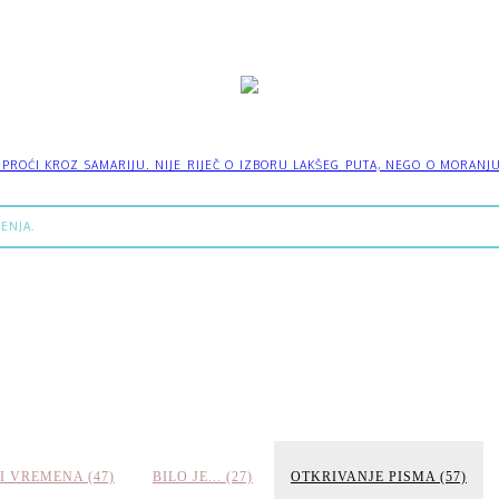
OĆI KROZ SAMARIJU. NIJE RIJEČ O IZBORU LAKŠEG PUTA, NEGO O MORANJU IZ
ENJA.
I VREMENA (47)
BILO JE... (27)
OTKRIVANJE PISMA (57)