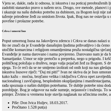
Vjera se, dakle, rađa iz odnosa, iz iskustva i na poticaj preobraženih 
zadobiti stanarsko pravo u našem srcu. Drugo, sve metode, planovi i p
i ukazuje na našu duboku potrebu za dubinom, za Bogom koji nije zakr
taženje prirođene žeđi za smislom života. Ipak, Bog nas ne ostavlja u 
površne i prolazne potrebe.
Crkva i umorni Isus
Poput umornog Isusa na Jakovljevu zdencu i Crkva se danas nalazi u s
što ne znači da je Evanđelje današnjim ljudima prihvatljivo i da ćemo 
utočište komarcima i religijom omamljenima pruža nostalgična sjećan
Evanđelje je nama darovano i nama povjereno. Darovano nam je da bi s
Samarijanke. Umor se nije pretočio u prepreku, nego u prigodu. I kršća
političkog položaja u društvu, nego valja pojačati žeđ za Bogom. S dru
njega. To će reći da se ne smijemo izolirati od onih koji na nas gled
iskustva Isusove riječi: “Daj mi piti!” Ivan ne skriva da je Isus umora
kako kažu – moćna, brojčano velika i isključiva Crkva opet zavrijedi
nacionalnog i zavičajnog, besplodnim okupljanjima i manifestacijama,
rađa spoznaja o našim dubljim potrebama. Te dublje potrebe nisu doda
porobljuje. Bog je odgovor na naše sumnje, nejasnoće i traženja. To se
primjer. Živimo u vremenu koje stavlja naglasak na učincima osobe, a
Piše: Don Ivica Huljev, 18.03.2017.
Pročitano 1.528 put(a)