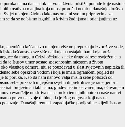
je to poruka nama danas dok na vrata života pristižu ponude koje nastoje
i biti kreativna manjina koja unosi proročki nemir u današnje društvo
ih. Svijet u kojem živimo lako nas omami svojim pripravcima za
nam se da se ne bismo izgubili u krivim žudnjama i prianjanjima uz
sko, anemično kršćanstvo u kojem više ne prepoznaju izvor žive vode,
icijsko kršćanstvo sve više nalikuje na ustajalu baru koja pruža
 moguće da mnogi u Crkvi očekuje s neke druge adrese osvježenje, a
iti da je Isusov umor postao spasonosnim mjestom u životu
ko vlastitog odmora, niti se pouzdavati u slast svjetovnih napitaka ili
 zdenac sebe opskrbiti vodom i koja je imala ograničeni pogled na
a je to poruka. Kao da nam nanovo valja misliti sebe polazeći od
mo sebe prikazali u ljepšem svjetlu ili prekrili svoje rane, jer bi –
askirati brojevima i tablicama, građevinskim ostvarenjima, očuvanjem
anovo evanđelje ne skriva da se preko temeljnih potreba naše naravi
 imamo pravo na svoje dubine, da je Bog odgovor koji nas ne
o pokazuje. Današnji trenutak zapadnjačke povijesti ne slijedi Isusov