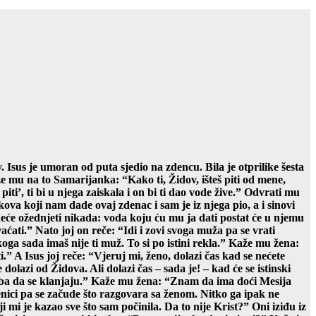
 Isus je umoran od puta sjedio na zdencu. Bila je otprilike šesta
že mu na to Samarijanka: “Kako ti, Židov, išteš piti od mene,
iti’, ti bi u njega zaiskala i on bi ti dao vode žive.” Odvrati mu
ova koji nam dade ovaj zdenac i sam je iz njega pio, a i sinovi
neće ožednjeti nikada: voda koju ću mu ja dati postat će u njemu
ati.” Nato joj on reče: “Idi i zovi svoga muža pa se vrati
koga sada imaš nije ti muž. To si po istini rekla.” Kaže mu žena:
” A Isus joj reče: “Vjeruj mi, ženo, dolazi čas kad se nećete
lazi od Židova. Ali dolazi čas – sada je! – kad će se istinski
 treba da se klanjaju.” Kaže mu žena: “Znam da ima doći Mesija
nici pa se začude što razgovara sa ženom. Nitko ga ipak ne
ji mi je kazao sve što sam počinila. Da to nije Krist?” Oni iziđu iz