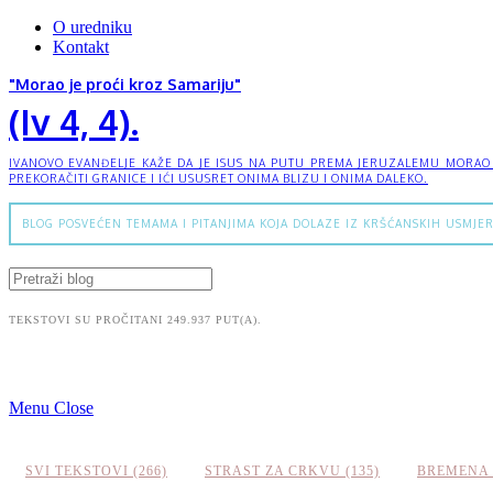
O uredniku
Kontakt
"Morao je proći kroz Samariju"
(Iv 4, 4).
IVANOVO EVANĐELJE KAŽE DA JE ISUS NA PUTU PREMA JERUZALEMU MORAO PR
PREKORAČITI GRANICE I IĆI USUSRET ONIMA BLIZU I ONIMA DALEKO.
BLOG POSVEĆEN TEMAMA I PITANJIMA KOJA DOLAZE IZ KRŠĆANSKIH USMJER
TEKSTOVI SU PROČITANI 249.937 PUT(A).
Menu
Close
SVI TEKSTOVI (266)
STRAST ZA CRKVU (135)
BREMENA 