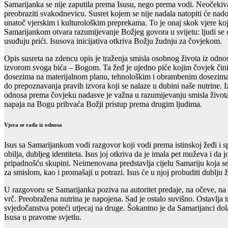
Samarijanka se nije zaputila prema Isusu, nego prema vodi. Neočekiva
preobraziti svakodnevicu. Susret kojem se nije nadala natopiti će nad
unatoč vjerskim i kulturološkim preprekama. To je onaj skok vjere koja
Samarijankom otvara razumijevanje Božjeg govora u svijetu: ljudi se o
usuđuju prići. Isusova inicijativa otkriva Božju žudnju za čovjekom.
Opis susreta na zdencu opis je traženja smisla osobnog života iz odno
izvorom svoga bića – Bogom. Ta žeđ je ujedno piće kojim čovjek čini 
dosezima na materijalnom planu, tehnološkim i obrambenim dosezima d
do prepoznavanja pravih izvora koji se nalaze u dubini naše nutrine. 
odnosa prema čovjeku nadasve je važna u razumijevanju smisla života
napaja na Bogu prihvaća Božji pristup prema drugim ljudima.
Vjera se rađa iz odnosa
Isus sa Samarijankom vodi razgovor koji vodi prema istinskoj žeđi i sp
obilja, dubljeg identiteta. Isus joj otkriva da je imala pet muževa i d
pripadnošću skupini. Neimenovana predstavlja cijelu Samariju koja se z
za smislom, kao i promašaji u potrazi. Isus će u njoj probuditi dublju
U razgovoru se Samarijanka poziva na autoritet predaje, na očeve, na 
vrč. Preobražena nutrina je napojena. Sad je ostalo suvišno. Ostavlja 
svjedočanstva poteći utjecaj na druge. Šokantno je da Samarijanci dol
Isusa u pravome svjetlu.