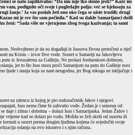
enici se nato zapitkivahu: “Da mu nije tko donio jesti?” Kaže im
em vam, podignite oči svoje i pogledajte polja: već se bjelasaju za
rugi žanje.’ Ja vas poslah žeti ono oko čega se niste trudili; drugi
 “Kazao mi je sve što sam počinila.” Kad su dakle Samarijanci došli
ahu ženi: “Sada više ne vjerujemo zbog tvoga kazivanja; ta sami
izmom. Nedvojbeno je da su događaji iz Isusova života pretočeni u riječ
osti na Krista – izvor žive vode. Susret u Samariji na Jakovljevu
a putu iz Jeruzalema za Galileju. Ne prolazi Jordanskom dolinom,
slanja, jer to što Isus mora proći Samarijom na putu do Galileje nosi
mo ljude i stanja koja su nam neugodna, jer Bog nikoga ne isključuje i
sret na zdencu iz kojeg je pio rodozačetnik Jakov i njegovi
o napajati, Isus nema čime bi zahvatio vode. Žedan je i umoran od
 se daje i zlima i dobrima – dolazi Isus i Samarijanka. Jedan Židov i
 vrijeme kad se dolazi po vodu. Možda se želi skriti od susreta ili
e krenuti u susret prema drugim ljudima kojima će svjedočiti svoje
lizacija oslanja na ovo iskustvo i s njim računa.