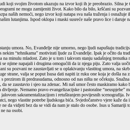
ljudi koji svojim životom ukazuju na izvor koji ih je preobrazio. Silna 
rogrami ne mogu zamijeniti život. Kako bilo da bilo, kršćani su pozvan
pa naših nemoći, nego izvor koji natapa sva naša traženja i osnažuje 
našim lutanjima. Ispod oklopa i maski susreće naše pravo lice i daruje 
tanju umora. No, Evanđelje nije umorno, nego ljudi napuštaju tradicij
s nekim “tehnikama” motivirati ljude za Evanđelje. Ipak je očito da trad
ja na minulu mladost. Zato je u tom i takvom stanju sadašnjeg trenutka
e njime napajali i drugima omogućili da iz njega piju. Zato valja uoč
ni su pozvani ne zaustavljati se u oplakivanju vlastitog umora, na skrb o
ge strane, valja se poput Isusa dati napiti iz ruku one koja je došla na
aju s prezirom ili predrasudama, odnosno od nas ništa ne očekuju. Snažn
n, da se zaustavio i sjeo na zdenac. Mi naš umor često maskiramo kako bis
la divljenje. Nemamo pravo evangelizacijske i pastoralne “neuspjehe” m
 jalovom sakramentalizacijom i retuširanjem povijesnih scenografija. Iv
tci, nego vlastite potrebe ljudskoga bića. Svjedočanstvo vjere kaže da
 ne da vidjeti bez da se vidi da nam je stalo do osobe. Isus u Samariji t
 ne na osobi.