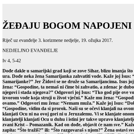
ŽEĐAJU BOGOM NAPOJENI
Riječ uz evanđelje 3. korizmene nedjelje, 19. ožujka 2017.
NEDJELJNO EVANĐELJE
Iv 4, 5-42
Dođe dakle u samarijski grad koji se zove Sihar, blizu imanja što
ura.
Dođe neka žena Samarijanka zahvatiti vode. Kaže joj Isus: “D
Samarijanke?”
Jer Židovi se ne druže sa Samarijancima. Isus joj o
žena: “Gospodine, ta nemaš ni čime bi zahvatio, a zdenac je dubok
njegovi i stada njegova?”
Odgovori joj Isus: “Tko god pije ove vo
izvorom vode koja struji
u život vječni.” Kaže mu žena: “Gospodi
ovamo.” Odgovori mu žena: “Nemam muža.” Kaže joj Isus: “Dobr
“Gospodine, vidim da si prorok. Naši su se očevi klanjali na ovome
klanjati Ocu ni na ovoj gori ni u Jeruzalemu. Vi se klanjate onome
klanjatelji klanjati Ocu
u duhu i istini jer takve upravo klanjate
zvani Krist – Pomazanik.
Kad on dođe, objavit će nam sve.” Kaže
zapita: “Što tražiš?” ili: “Što razgovaraš s njom?” Žena ostavi s