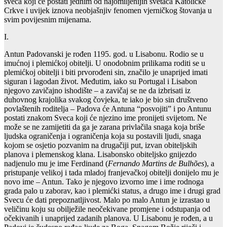
sveca koji će postati jednim od najomiljenijih svetaca Katoličke
Crkve i uvijek iznova neobjašnjiv fenomen vjerničkog štovanja u
svim povijesnim mijenama.
I.
Antun Padovanski je rođen 1195. god. u Lisabonu. Rodio se u
imućnoj i plemićkoj obitelji. U onodobnim prilikama roditi se u
plemićkoj obitelji i biti prvorođeni sin, značilo je unaprijed imati
siguran i lagodan život. Međutim, iako su Portugal i Lisabon
njegovo zavičajno ishodište – a zavičaj se ne da izbrisati iz
duhovnog krajolika svakog čovjeka, te iako je bio sin društveno
povlaštenih roditelja – Padova će Antuna “posvojiti” i po Antunu
postati znakom Sveca koji će njezino ime pronijeti svijetom. Ne
može se ne zamijetiti da ga je zarana privlačila snaga koja briše
ljudska ograničenja i ograničenja koja su postavili ljudi, snaga
kojom se osjetio pozvanim na drugačiji put, izvan obiteljskih
planova i plemenskog klana. Lisabonsko obiteljsko gnijezdo
nadjenulo mu je ime Ferdinand (
Fernando Martins de Bulhões
), a
pristupanje velikoj i tada mladoj franjevačkoj obitelji donijelo mu je
novo ime – Antun. Tako je njegovo izvorno ime i ime rodnoga
grada palo u zaborav, kao i plemićki status, a drugo ime i drugi grad
Svecu će dati prepoznatljivost. Malo po malo Antun je izrastao u
veličinu koju su obilježile neočekivane promjene i odstupanja od
očekivanih i unaprijed zadanih planova. U Lisabonu je rođen, a u