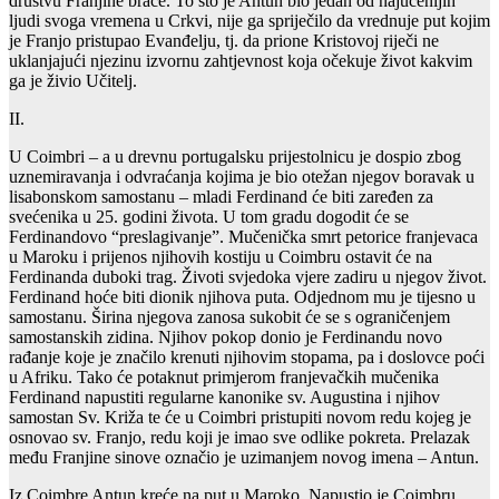
društvu Franjine braće. To što je Antun bio jedan od najučenijih
ljudi svoga vremena u Crkvi, nije ga spriječilo da vrednuje put kojim
je Franjo pristupao Evanđelju, tj. da prione Kristovoj riječi ne
uklanjajući njezinu izvornu zahtjevnost koja očekuje život kakvim
ga je živio Učitelj.
II.
U Coimbri – a u drevnu portugalsku prijestolnicu je dospio zbog
uznemiravanja i odvraćanja kojima je bio otežan njegov boravak u
lisabonskom samostanu – mladi Ferdinand će biti zaređen za
svećenika u 25. godini života. U tom gradu dogodit će se
Ferdinandovo “preslagivanje”. Mučenička smrt petorice franjevaca
u Maroku i prijenos njihovih kostiju u Coimbru ostavit će na
Ferdinanda duboki trag. Životi svjedoka vjere zadiru u njegov život.
Ferdinand hoće biti dionik njihova puta. Odjednom mu je tijesno u
samostanu. Širina njegova zanosa sukobit će se s ograničenjem
samostanskih zidina. Njihov pokop donio je Ferdinandu novo
rađanje koje je značilo krenuti njihovim stopama, pa i doslovce poći
u Afriku. Tako će potaknut primjerom franjevačkih mučenika
Ferdinand napustiti regularne kanonike sv. Augustina i njihov
samostan Sv. Križa te će u Coimbri pristupiti novom redu kojeg je
osnovao sv. Franjo, redu koji je imao sve odlike pokreta. Prelazak
među Franjine sinove označio je uzimanjem novog imena – Antun.
Iz Coimbre Antun kreće na put u Maroko. Napustio je Coimbru