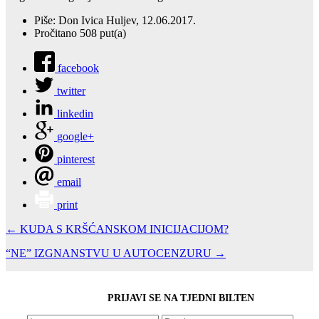
Piše: Don Ivica Huljev, 12.06.2017.
Pročitano 508 put(a)
facebook
twitter
linkedin
google+
pinterest
email
print
← KUDA S KRŠĆANSKOM INICIJACIJOM?
“NE” IZGNANSTVU U AUTOCENZURU →
PRIJAVI SE NA TJEDNI BILTEN