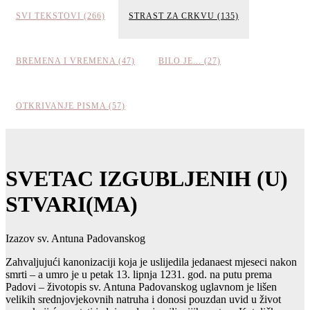
SVI TEKSTOVI (266)
STRAST ZA CRKVU (135)
BREMENA I VREMENA (47)
BILO JE... (27)
OTKRIVANJE PISMA (57)
SVETAC IZGUBLJENIH (U)
STVARI(MA)
Izazov sv. Antuna Padovanskog
Zahvaljujući kanonizaciji koja je uslijedila jedanaest mjeseci nakon
smrti – a umro je u petak 13. lipnja 1231. god. na putu prema
Padovi – životopis sv. Antuna Padovanskog uglavnom je lišen
velikih srednjovjekovnih natruha i donosi pouzdan uvid u život