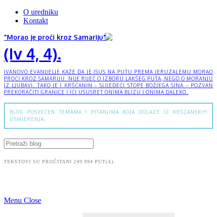
O uredniku
Kontakt
"Morao je proći kroz Samariju"
(Iv 4, 4).
IVANOVO EVANĐELJE KAŽE DA JE ISUS NA PUTU PREMA JERUZALEMU MORAO
PROĆI KROZ SAMARIJU. NIJE RIJEČ O IZBORU LAKŠEG PUTA, NEGO O MORANJU
IZ LJUBAVI. TAKO JE I KRŠĆANIN – SLIJEDEĆI STOPE BOŽJEGA SINA – POZVAN
PREKORAČITI GRANICE I IĆI USUSRET ONIMA BLIZU I ONIMA DALEKO.
BLOG POSVEĆEN TEMAMA I PITANJIMA KOJA DOLAZE IZ KRŠĆANSKIH
USMJERENJA.
TEKSTOVI SU PROČITANI 249.994 PUT(A).
Menu
Close