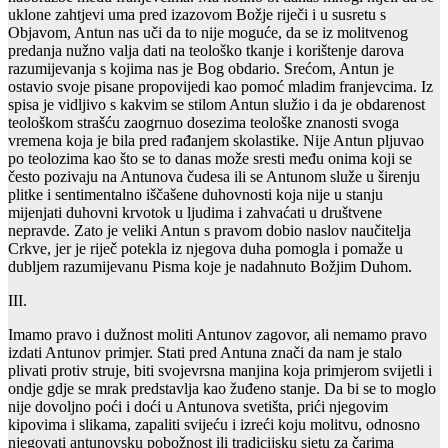
uklone zahtjevi uma pred izazovom Božje riječi i u susretu s
Objavom, Antun nas uči da to nije moguće, da se iz molitvenog
predanja nužno valja dati na teološko tkanje i korištenje darova
razumijevanja s kojima nas je Bog obdario. Srećom, Antun je
ostavio svoje pisane propovijedi kao pomoć mladim franjevcima. Iz
spisa je vidljivo s kakvim se stilom Antun služio i da je obdarenost
teološkom strašću zaogrnuo dosezima teološke znanosti svoga
vremena koja je bila pred rađanjem skolastike. Nije Antun pljuvao
po teolozima kao što se to danas može sresti među onima koji se
često pozivaju na Antunova čudesa ili se Antunom služe u širenju
plitke i sentimentalno iščašene duhovnosti koja nije u stanju
mijenjati duhovni krvotok u ljudima i zahvaćati u društvene
nepravde. Zato je veliki Antun s pravom dobio naslov naučitelja
Crkve, jer je riječ potekla iz njegova duha pomogla i pomaže u
dubljem razumijevanu Pisma koje je nadahnuto Božjim Duhom.
III.
Imamo pravo i dužnost moliti Antunov zagovor, ali nemamo pravo
izdati Antunov primjer. Stati pred Antuna znači da nam je stalo
plivati protiv struje, biti svojevrsna manjina koja primjerom svijetli i
ondje gdje se mrak predstavlja kao žuđeno stanje. Da bi se to moglo
nije dovoljno poći i doći u Antunova svetišta, prići njegovim
kipovima i slikama, zapaliti svijeću i izreći koju molitvu, odnosno
njegovati antunovsku pobožnost ili tradicijsku sjetu za čarima