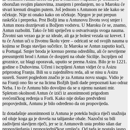
oboružan svojim planovima, znanjem i predanjem, no u Maroku će
stvari krenuti drugim putem. Još jednom s Antunom ne ide kako se
očekuje. Nije ni onako kako on očekuje. Njegov je put prepun
raskršća i prepreka. Prst Božji ima u Antunovu životu svoj smjer i
Antun mora dozrijevati u Božjem vodstvu. U Maroku će se, znamo,
Antun razboliti. Tako će biti spriječen u ostvarivanju svoga nauma.
Životni san vezao ga je uz ideale, ali ga je bolest vezala uz krevet. I
tu će Antun ući u životnu školu vjere – odricati se od svojih nauma u
kojima se Bogu stavljao sučelice. Iz Maroka se Antun zaputio kući,
u Portugal. Smjer broda je krenuo prema odredištu, ali će nevrijeme
preusmjeriti brod i Antun će dospjeti na obale Sicilije. Iscrpljen od
groznice, uz blagi oporavak, uputio se prema Asizu. Bilo je to 1221.
godine o Duhovima. Učeni i iscrpljeni Antun vidjet će u Asizu
priprostog Franju. Bili su u zajedništvu reda, ali se nisu u Asizu
susreli. Susret pogledom značio je za Antuna novu snagu. Vidio je
na Franji ono što se na licima Božjih ljudi dade prepoznati kao odraz
Neba. I to će Antunu bilo dovoljno da se u njemu nastani mir.
Spletom okolnosti Antun će izići iz anonimnosti prigodom
svećeničkog ređenja u Forli. Kako nije došao predviđeni
propovjednik, Antunu je bilo određeno da on propovijeda.
Iz dotadašnje anonimnosti iz Antuna je potekla bujica riječi snažnija
od oluje koga ga je dovela na talijanske obale. Nazočni su bili
zadivljeni slavljem riječi, jer se iz Antunovih usta probio silan dar
propovijedanja i propovjedničkog umijeća. Od tada je postalo jasno