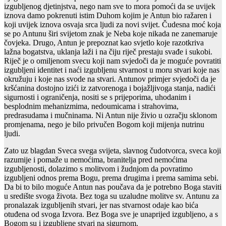
izgubljenog djetinjstva, nego nam sve to mora pomoći da se uvijek
iznova damo pokrenuti istim Duhom kojim je Antun bio ražaren i
koji uvijek iznova osvaja srca ljudi za novi svijet. Čudesna moć koja
se po Antunu širi svijetom znak je Neba koje nikada ne zanemaruje
čovjeka. Drugo, Antun je prepoznat kao svjetlo koje razotkriva
lažna bogatstva, uklanja laži i na čiju riječ prestaju svađe i sukobi.
Riječ je o omiljenom svecu koji nam svjedoči da je moguće povratiti
izgubljeni identitet i naći izgubljenu stvarnost u moru stvari koje nas
okružuju i koje nas svode na stvari. Antunov primjer svjedoči da je
kršćanina dostojno izići iz zatvorenoga i bojažljivoga stanja, nadići
sigurnosti i ograničenja, nositi se s prijeporima, uhodanim i
besplodnim mehanizmima, nedoumicama i strahovima,
predrasudama i mučninama. Ni Antun nije živio u ozračju sklonom
promjenama, nego je bilo privučen Bogom koji mijenja nutrinu
ljudi.
Zato uz blagdan Sveca svega svijeta, slavnog čudotvorca, sveca koji
razumije i pomaže u nemoćima, branitelja pred nemoćima
izgubljenosti, dolazimo s molitvom i žudnjom da povratimo
izgubljeni odnos prema Bogu, prema drugima i prema samima sebi.
Da bi to bilo moguće Antun nas poučava da je potrebno Boga staviti
u središte svoga života. Bez toga su uzaludne molitve sv. Antunu za
pronalazak izgubljenih stvari, jer nas stvarnost odaje kao bića
otuđena od svoga Izvora. Bez Boga sve je unaprijed izgubljeno, a s
Bogom su i izgubljene stvari na sigurnom.