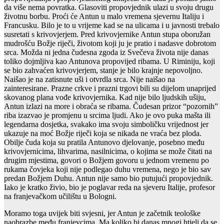
da više nema povratka. Glasoviti propovjednik ulazi u svoju drugu
životnu borbu. Proći će Antun u malo vremena sjevernu Italiju i
Francusku. Bilo je to u vrijeme kad se na ulicama i u javnosti trebalo
susretati s krivovjerjem. Pred krivovjernike Antun stupa oboružan
mudrošću Božje riječi, životom koji ju je pratio i nadasve dobrotom
srca. Možda ni jedna čudesna zgoda iz Svečeva života nije danas
toliko dojmljiva kao Antunova propovijed ribama. U Riminiju, koji
se bio zahvaćen krivovjerjem, stanje je bilo krajnje nepovoljno.
Naišao je na zatisnute uši i otvrdla srca. Nije naišao na
zainteresirane. Prazne crkve i prazni trgovi bili su dijelom unaprijed
skovanog plana vođe krivovjernika. Kad nije bilo ljudskih ušiju,
Antun izlazi na more i obraća se ribama. Čudesan prizor “pozornih”
riba izazvao je promjenu u srcima ljudi. Ako je ovo puka mašta ili
legendarna dosjetka, svakako ima svoju simboličku vrijednost jer
ukazuje na moć Božje riječi koja se nikada ne vraća bez ploda.
Obilje čuda koja su pratila Antunovo djelovanje, posebno među
krivovjernicima, lihvarima, nasilnicima, o kojima se može čitati na
drugim mjestima, govori o Božjem govoru u jednom vremenu po
rukama čovjeka koji nije podlegao duhu vremena, nego je bio sav
predan Božjem Duhu. Antun nije samo bio putujući propovjednik.
Iako je kratko živio, bio je poglavar reda na sjeveru Italije, profesor
na franjevačkom učilištu u Bologni.
Moramo toga uvijek biti svjesni, jer Antun je začetnik teološke
naobrazbe među franjevcima. Ma koliko bi danas mnogi htjeli da se