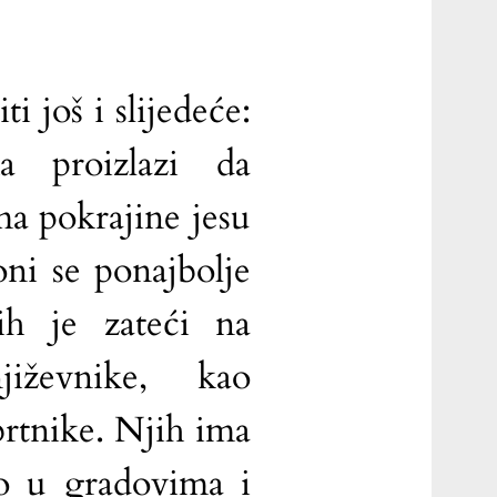
i još i slijedeće:
ma proizlazi da
ma pokrajine jesu
oni se ponajbolje
ih je zateći na
iževnike, kao
brtnike. Njih ima
o u gradovima i