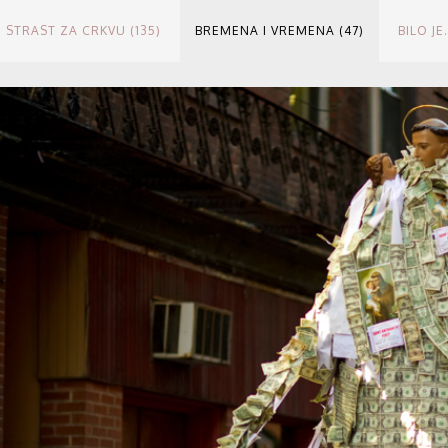
STRAST ZA CRKVU (135)
BREMENA I VREMENA (47)
BILO JE.