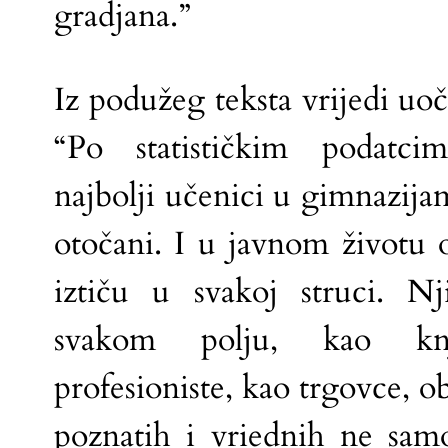
gradjana.”
Iz podužeg teksta vrijedi uočit
“Po statističkim podatci
najbolji učenici u gimnazija
otočani. I u javnom životu 
iztiču u svakoj struci. Nj
svakom polju, kao knj
profesioniste, kao trgovce, o
poznatih i vriednih ne sam