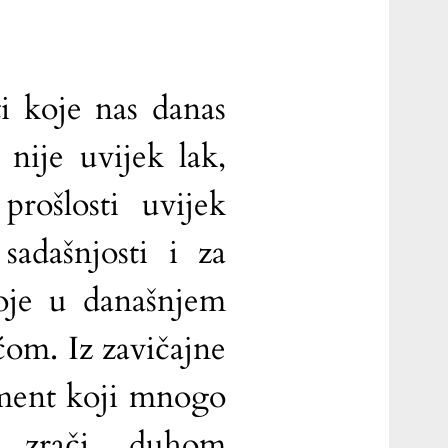
ti koje nas danas
 nije uvijek lak,
prošlosti uvijek
sadašnjosti i za
oje u današnjem
ćom. Iz zavičajne
ment koji mnogo
r zrači duhom