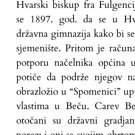
Hvarski biskup fra Fulgenc
se 1897. god. da se u Hv
državna gimnazija kako bi se
sjemenište. Pritom je račun
potporu načelnika općina u
potiče da podrže njegov 
obrazložio u “Spomenici” u
vlastima u Beču. Carev Be
otočani su državni gradjan