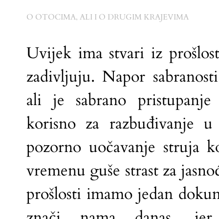
O OTOCIMA, ALI I O DRUGIM KRAJEVIMA
Uvijek ima stvari iz prošlos
zadivljuju. Napor sabranosti
ali je sabrano pristupanje 
korisno za razbuđivanje u 
pozorno uočavanje struja k
vremenu guše strast za jasno
prošlosti imamo jedan doku
znači nama danas, je