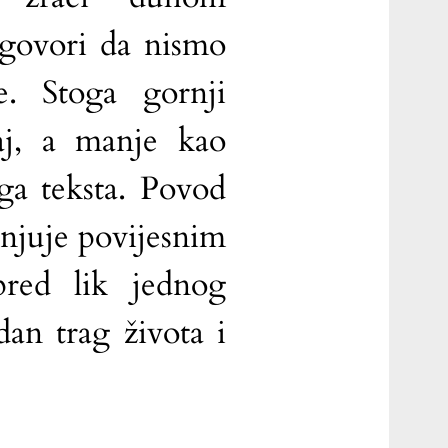
 govori da nismo
e. Stoga gornji
caj, a manje kao
oga teksta. Povod
hnjuje povijesnim
red lik jednog
dan trag života i