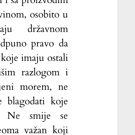
m i sa proizvodim
ovinom, osobito u
šaju državnom
odpuno pravo da
koje imaju ostali
išim razlogom i
ljeni morem, ne
 blagodati koje
a. Ne smije se
eoma važan koji