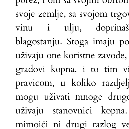
porez; i oni sa svojim obrto
svoje zemlje, sa svojom trg
vinu i ulju, doprina
blagostanju. Stoga imaju p
uživaju one koristne zavode, 
gradovi kopna, i to tim v
pravicom, u koliko razdje
mogu uživati mnoge druge
uživaju stanovnici kopn
mimoići ni drugi razlog v