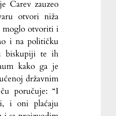
ije Carev zauzeo
aru otvori niža
 moglo otvoriti i
ao i na političku
 biskupiji te ih
naum kako ga je
pućenoj državnim
ču poručuje: “I
i, i oni plaćaju