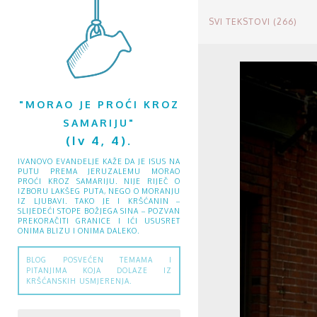
SVI TEKSTOVI (266)
"MORAO JE PROĆI KROZ
SAMARIJU"
(Iv 4, 4).
IVANOVO EVANĐELJE KAŽE DA JE ISUS NA
PUTU PREMA JERUZALEMU MORAO
PROĆI KROZ SAMARIJU. NIJE RIJEČ O
IZBORU LAKŠEG PUTA, NEGO O MORANJU
IZ LJUBAVI. TAKO JE I KRŠĆANIN –
SLIJEDEĆI STOPE BOŽJEGA SINA – POZVAN
PREKORAČITI GRANICE I IĆI USUSRET
ONIMA BLIZU I ONIMA DALEKO.
BLOG POSVEĆEN TEMAMA I
PITANJIMA KOJA DOLAZE IZ
KRŠĆANSKIH USMJERENJA.