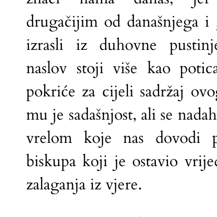
drugačijim od današnjega i
izrasli iz duhovne pustinj
naslov stoji više kao poti
pokriće za cijeli sadržaj ov
mu je sadašnjost, ali se nada
vrelom koje nas dovodi p
biskupa koji je ostavio vrije
zalaganja iz vjere.