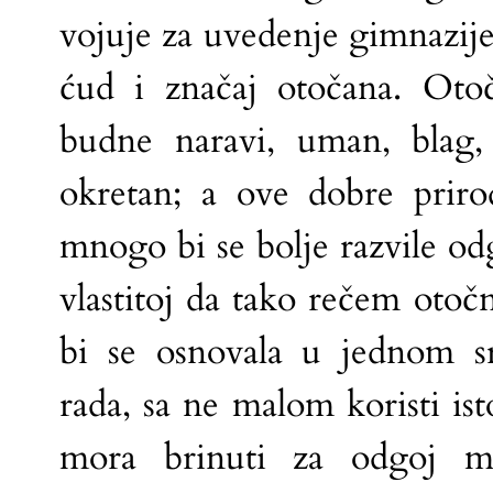
vojuje za uvedenje gimnazij
ćud i značaj otočana. Oto
budne naravi, uman, blag, 
okretan; a ove dobre priro
mnogo bi se bolje razvile o
vlastitoj da tako rečem otočn
bi se osnovala u jednom sr
rada, sa ne malom koristi ist
mora brinuti za odgoj mi