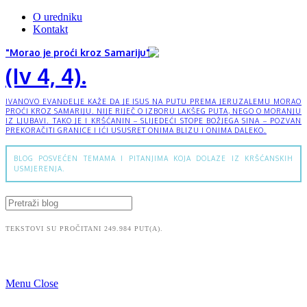
O uredniku
Kontakt
"Morao je proći kroz Samariju"
(Iv 4, 4).
IVANOVO EVANĐELJE KAŽE DA JE ISUS NA PUTU PREMA JERUZALEMU MORAO
PROĆI KROZ SAMARIJU. NIJE RIJEČ O IZBORU LAKŠEG PUTA, NEGO O MORANJU
IZ LJUBAVI. TAKO JE I KRŠĆANIN – SLIJEDEĆI STOPE BOŽJEGA SINA – POZVAN
PREKORAČITI GRANICE I IĆI USUSRET ONIMA BLIZU I ONIMA DALEKO.
BLOG POSVEĆEN TEMAMA I PITANJIMA KOJA DOLAZE IZ KRŠĆANSKIH
USMJERENJA.
TEKSTOVI SU PROČITANI 249.984 PUT(A).
Menu
Close