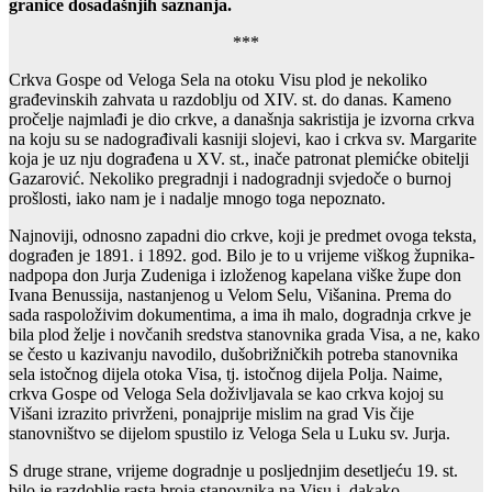
granice dosadašnjih saznanja.
***
Crkva Gospe od Veloga Sela na otoku Visu plod je nekoliko
građevinskih zahvata u razdoblju od XIV. st. do danas. Kameno
pročelje najmlađi je dio crkve, a današnja sakristija je izvorna crkva
na koju su se nadograđivali kasniji slojevi, kao i crkva sv. Margarite
koja je uz nju dograđena u XV. st., inače patronat plemićke obitelji
Gazarović. Nekoliko pregradnji i nadogradnji svjedoče o burnoj
prošlosti, iako nam je i nadalje mnogo toga nepoznato.
Najnoviji, odnosno zapadni dio crkve, koji je predmet ovoga teksta,
dograđen je 1891. i 1892. god. Bilo je to u vrijeme viškog župnika-
nadpopa don Jurja Zudeniga i izloženog kapelana viške župe don
Ivana Benussija, nastanjenog u Velom Selu, Višanina. Prema do
sada raspoloživim dokumentima, a ima ih malo, dogradnja crkve je
bila plod želje i novčanih sredstva stanovnika grada Visa, a ne, kako
se često u kazivanju navodilo, dušobrižničkih potreba stanovnika
sela istočnog dijela otoka Visa, tj. istočnog dijela Polja. Naime,
crkva Gospe od Veloga Sela doživljavala se kao crkva kojoj su
Višani izrazito privrženi, ponajprije mislim na grad Vis čije
stanovništvo se dijelom spustilo iz Veloga Sela u Luku sv. Jurja.
S druge strane, vrijeme dogradnje u posljednjim desetljeću 19. st.
bilo je razdoblje rasta broja stanovnika na Visu i, dakako,