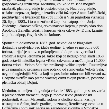
gospodarskog uzdizanja. Međutim, koliko je za sada moguće
razabrati, plan dogradnje je postojao otprije. Nacrt dogradnje,
nažalost nepoznat, kojeg je izradio viški inženjer Antun Lučić-Roki,
predstavljen je hvarskom biskupu Ilijiću u Visu prigodom vizitacije
26. lipnja 1883., i to u nazočnosti župnika-natpopa don Jurja
Zudeniga i članova viškog crkovinarstva kojem je predsjedao don
Apolonije Zanella, tadašnji kapelan viške crkve Sv. Duha, kasnije
župnik-nadpop, čovjek visoke kulture.
Spomenuti dokument iz 1883. god. navodi da se blagoslov
dogradnje predviđao već iduće godine. Ujedno se navodi 3.000
forinta, a riječ je o novcu prikupljenu od doprinosa vjernika i
sredstava legata Jeronima pl. Jakše koji će nedugo prije smrti 1858.
god. ostaviti nekoliko legata viškim crkvama, a među njima i 1.000
fiorina crkvi u Velom Selu “za proširenje velike kapele”. Razumljivo
je da naumljeno proširenje nije poteklo od stanovnika Veloga Sela,
nego od uglednijih Višana koji su posebnim odnosom bili vezani uz
Gospino svetište kao prema vlastitoj crkvi svojih predaka, posebno
plemićka obitelj Dojmi.
Međutim, naumljena dogradnja crkve iz 1883. god. nije se ostvarila
u predviđenom vremenu, nego je radove izveo građevinski
poduzetnik Anton Matzenik, rodom iz okolice Zadra, kasnije
nastanjen u Splitu, inače graditelj poznatog Rendićevog zvonika u
Ložišćima i potpisnik nacrta neizgrađenog zvonika u Vrboskoj.