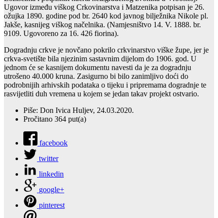
Ugovor između viškog Crkovinarstva i Matzenika potpisan je 26.
ožujka 1890. godine pod br. 2640 kod javnog bilježnika Nikole pl.
Jakše, kasnijeg viškog načelnika. (Namjesništvo 14. V. 1888. br.
9109. Ugovoreno za 16. 426 fiorina).
Dogradnju crkve je novčano pokrilo crkvinarstvo viške župe, jer je
crkva-svetište bila njezinim sastavnim dijelom do 1906. god. U
jednom će se kasnijem dokumentu navesti da je za dogradnju
utrošeno 40.000 kruna. Zasigurno bi bilo zanimljivo doći do
podrobnijih arhivskih podataka o tijeku i pripremama dogradnje te
rasvijetliti duh vremena u kojem se jedan takav projekt ostvario.
Piše: Don Ivica Huljev, 24.03.2020.
Pročitano 364 put(a)
facebook
twitter
linkedin
google+
pinterest