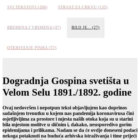
SVI TEKSTOVI (266)
STRAST ZA CRKVU (135)
BREMENA I VREMENA (47)
BILO JE... (27)
OTKRIVANJE PISMA (57)
Dogradnja Gospina svetišta u
Velom Selu 1891./1892. godine
Ovaj nedovršen i nepotpun tekst objavljujem kao doprinos
sadašnjem trenutku u kojem nas pandemija koronavirusa čini
osjetljivijima za prostore i mjesta naših otoka koja su u starini
bila mjestom molitve u sličnim i, dakako, neusporedivo gorim
epidemijama i prilikama. Nadam se da će ovdje doneseni podaci
nekoga potaknuti na buduća arhivska istraživanja i time prijeći