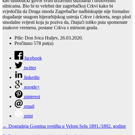
kao simbolički govor svim državnim službama i društvenim
silnicama. Bio bi to velebni dar zagrebačkoj Crkvi kako bi
svjedočila da Druga sinoda Zagrebačke nadbiskupije nije formalno
događanje snagom hijerarhijskog ustroja Crkve i dekreta, nego plod
sinodalne svijesti koja ju poziva da, čitajući toliko puta spomenute
znakove vremena, postane Crkva s mirisom grada.
Piše: Don Ivica Huljev, 26.03.2020.
Pročitano 578 put(a)
facebook
twitter
linkedin
google+
pinterest
email
print
← Dogradnja Gospina svetišta u Velom Selu 1891./1892. godine