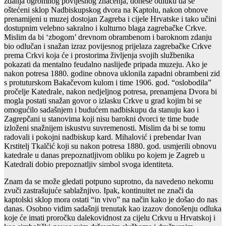
zdanja ogromnog povijesnog značenja, donese odluku da se
oštećeni sklop Nadbiskupskog dvora na Kaptolu, nakon obnove
prenamijeni u muzej dostojan Zagreba i cijele Hrvatske i tako učini
dostupnim velebno sakralno i kulturno blaga zagrebačke Crkve.
Mislim da bi ‘zbogom’ drevnom obrambenom i baroknom zdanju
bio odlučan i snažan izraz povijesnog prijelaza zagrebačke Crkve
prema Crkvi koja će i prostorima življenja svojih službenika
pokazati da mentalno feudalno naslijeđe pripada muzeju. Ako je
nakon potresa 1880. godine obnova uklonila zapadni obrambeni zid
s protuturskom Bakačevom kulom i time 1906. god. “oslobodila”
pročelje Katedrale, nakon nedjeljnog potresa, prenamjena Dvora bi
mogla postati snažan govor o izlasku Crkve u grad kojim bi se
omogućilo sadašnjem i budućem nadbiskupu da stanuju kao i
Zagrepčani u stanovima koji nisu barokni dvorci te time bude
izloženi snažnijem iskustvu suvremenosti. Mislim da bi se tomu
radovali i pokojni nadbiskup kard. Mihalović i prebendar Ivan
Krstitelj Tkalčić koji su nakon potresa 1880. god. usmjerili obnovu
katedrale u danas prepoznatljivom obliku po kojem je Zagreb u
Katedrali dobio prepoznatljiv simbol svoga identiteta.
Znam da se može gledati potpuno suprotno, da navedeno nekomu
zvuči zastrašujuće sablažnjivo. Ipak, kontinuitet ne znači da
kaptolski sklop mora ostati “in vivo” na način kako je došao do nas
danas. Osobno vidim sadašnji trenutak kao izazov donošenju odluka
koje će imati proročku dalekovidnost za cijelu Crkvu u Hrvatskoj i