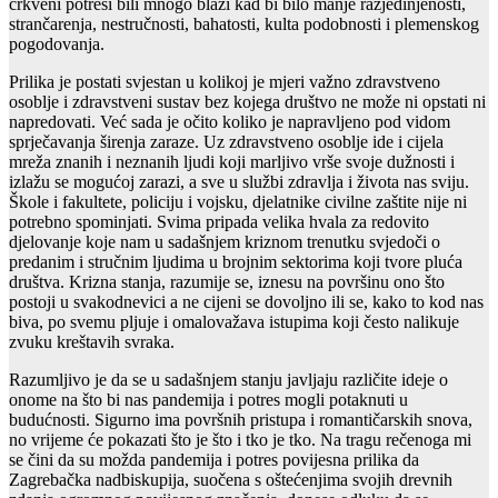
crkveni potresi bili mnogo blaži kad bi bilo manje razjedinjenosti,
strančarenja, nestručnosti, bahatosti, kulta podobnosti i plemenskog
pogodovanja.
Prilika je postati svjestan u kolikoj je mjeri važno zdravstveno
osoblje i zdravstveni sustav bez kojega društvo ne može ni opstati ni
napredovati. Već sada je očito koliko je napravljeno pod vidom
sprječavanja širenja zaraze. Uz zdravstveno osoblje ide i cijela
mreža znanih i neznanih ljudi koji marljivo vrše svoje dužnosti i
izlažu se mogućoj zarazi, a sve u službi zdravlja i života nas sviju.
Škole i fakultete, policiju i vojsku, djelatnike civilne zaštite nije ni
potrebno spominjati. Svima pripada velika hvala za redovito
djelovanje koje nam u sadašnjem kriznom trenutku svjedoči o
predanim i stručnim ljudima u brojnim sektorima koji tvore pluća
društva. Krizna stanja, razumije se, iznesu na površinu ono što
postoji u svakodnevici a ne cijeni se dovoljno ili se, kako to kod nas
biva, po svemu pljuje i omalovažava istupima koji često nalikuje
zvuku kreštavih svraka.
Razumljivo je da se u sadašnjem stanju javljaju različite ideje o
onome na što bi nas pandemija i potres mogli potaknuti u
budućnosti. Sigurno ima površnih pristupa i romantičarskih snova,
no vrijeme će pokazati što je što i tko je tko. Na tragu rečenoga mi
se čini da su možda pandemija i potres povijesna prilika da
Zagrebačka nadbiskupija, suočena s oštećenjima svojih drevnih