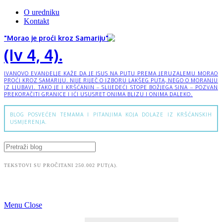
O uredniku
Kontakt
"Morao je proći kroz Samariju"
(Iv 4, 4).
IVANOVO EVANĐELJE KAŽE DA JE ISUS NA PUTU PREMA JERUZALEMU MORAO
PROĆI KROZ SAMARIJU. NIJE RIJEČ O IZBORU LAKŠEG PUTA, NEGO O MORANJU
IZ LJUBAVI. TAKO JE I KRŠĆANIN – SLIJEDEĆI STOPE BOŽJEGA SINA – POZVAN
PREKORAČITI GRANICE I IĆI USUSRET ONIMA BLIZU I ONIMA DALEKO.
BLOG POSVEĆEN TEMAMA I PITANJIMA KOJA DOLAZE IZ KRŠĆANSKIH
USMJERENJA.
TEKSTOVI SU PROČITANI 250.002 PUT(A).
Menu
Close