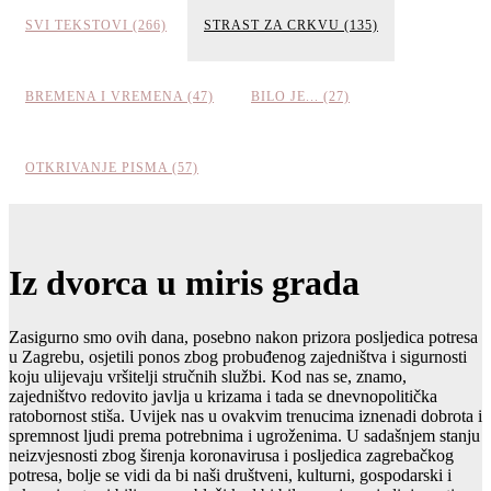
SVI TEKSTOVI (266)
STRAST ZA CRKVU (135)
BREMENA I VREMENA (47)
BILO JE... (27)
OTKRIVANJE PISMA (57)
Iz dvorca u miris grada
Zasigurno smo ovih dana, posebno nakon prizora posljedica potresa
u Zagrebu, osjetili ponos zbog probuđenog zajedništva i sigurnosti
koju ulijevaju vršitelji stručnih službi. Kod nas se, znamo,
zajedništvo redovito javlja u krizama i tada se dnevnopolitička
ratobornost stiša. Uvijek nas u ovakvim trenucima iznenadi dobrota i
spremnost ljudi prema potrebnima i ugroženima. U sadašnjem stanju
neizvjesnosti zbog širenja koronavirusa i posljedica zagrebačkog
potresa, bolje se vidi da bi naši društveni, kulturni, gospodarski i