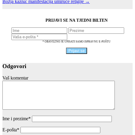
Božja kazna: manifestacija umiruće religije →
PRIJAVI SE NA TJEDNI BILTEN
* OBAVEZNO JE UPISATI SAMO ISPRAVNU E-POŠTU
Odgovori
Vaš komentar
Ime i prezime
*
E-pošta
*