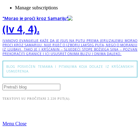
Manage subscriptions
"Morao je proći kroz Samariju"
(Iv 4, 4).
IVANOVO EVANĐELJE KAŽE DA JE ISUS NA PUTU PREMA JERUZALEMU MORAO
PROĆI KROZ SAMARIJU. NIJE RIJEČ O IZBORU LAKŠEG PUTA, NEGO O MORANJU
IZ LJUBAVI. TAKO JE I KRŠĆANIN – SLIJEDEĆI STOPE BOŽJEGA SINA – POZVAN
PREKORAČITI GRANICE I IĆI USUSRET ONIMA BLIZU I ONIMA DALEKO.
BLOG POSVEĆEN TEMAMA I PITANJIMA KOJA DOLAZE IZ KRŠĆANSKIH
USMJERENJA.
TEKSTOVI SU PROČITANI 2.220 PUT(A).
Menu
Close