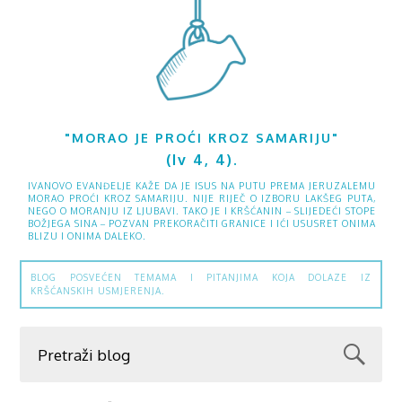
"MORAO JE PROĆI KROZ SAMARIJU"
(Iv 4, 4).
IVANOVO EVANĐELJE KAŽE DA JE ISUS NA PUTU PREMA JERUZALEMU
MORAO PROĆI KROZ SAMARIJU. NIJE RIJEČ O IZBORU LAKŠEG PUTA,
NEGO O MORANJU IZ LJUBAVI. TAKO JE I KRŠĆANIN – SLIJEDEĆI STOPE
BOŽJEGA SINA – POZVAN PREKORAČITI GRANICE I IĆI USUSRET ONIMA
BLIZU I ONIMA DALEKO.
BLOG POSVEĆEN TEMAMA I PITANJIMA KOJA DOLAZE IZ
KRŠĆANSKIH USMJERENJA.