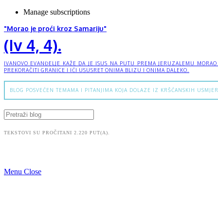
Manage subscriptions
"Morao je proći kroz Samariju"
(Iv 4, 4).
IVANOVO EVANĐELJE KAŽE DA JE ISUS NA PUTU PREMA JERUZALEMU MORAO PR
PREKORAČITI GRANICE I IĆI USUSRET ONIMA BLIZU I ONIMA DALEKO.
BLOG POSVEĆEN TEMAMA I PITANJIMA KOJA DOLAZE IZ KRŠĆANSKIH USMJER
TEKSTOVI SU PROČITANI 2.220 PUT(A).
Menu
Close