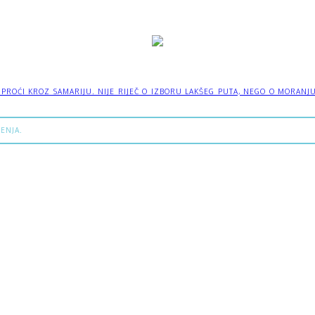
OĆI KROZ SAMARIJU. NIJE RIJEČ O IZBORU LAKŠEG PUTA, NEGO O MORANJU IZ
ENJA.