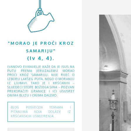
"MORAO JE PROĆI KROZ
SAMARIJU"
(Iv 4, 4).
IVANOVO EVANĐELJE KAŽE DA JE ISUS NA
PUTU PREMA JERUZALEMU MORAO
PROĆI KROZ SAMARIJU. NIJE RIJEČ O
IZBORU LAKŠEG PUTA, NEGO O MORANJU
IZ LJUBAVI. TAKO JE I KRŠĆANIN –
SLIJEDEĆI STOPE BOŽJEGA SINA – POZVAN
PREKORAČITI GRANICE I IĆI USUSRET
ONIMA BLIZU I ONIMA DALEKO.
BLOG POSVEĆEN TEMAMA I
PITANJIMA KOJA DOLAZE IZ
KRŠĆANSKIH USMJERENJA.