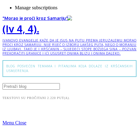
Manage subscriptions
"Morao je proći kroz Samariju"
(Iv 4, 4).
IVANOVO EVANĐELJE KAŽE DA JE ISUS NA PUTU PREMA JERUZALEMU MORAO
PROĆI KROZ SAMARIJU. NIJE RIJEČ O IZBORU LAKŠEG PUTA, NEGO O MORANJU
IZ LJUBAVI. TAKO JE I KRŠĆANIN – SLIJEDEĆI STOPE BOŽJEGA SINA – POZVAN
PREKORAČITI GRANICE I IĆI USUSRET ONIMA BLIZU I ONIMA DALEKO.
BLOG POSVEĆEN TEMAMA I PITANJIMA KOJA DOLAZE IZ KRŠĆANSKIH
USMJERENJA.
TEKSTOVI SU PROČITANI 2.220 PUT(A).
Menu
Close