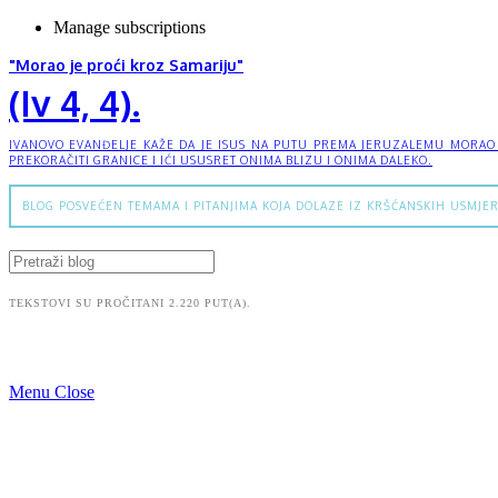
Manage subscriptions
"Morao je proći kroz Samariju"
(Iv 4, 4).
IVANOVO EVANĐELJE KAŽE DA JE ISUS NA PUTU PREMA JERUZALEMU MORAO PR
PREKORAČITI GRANICE I IĆI USUSRET ONIMA BLIZU I ONIMA DALEKO.
BLOG POSVEĆEN TEMAMA I PITANJIMA KOJA DOLAZE IZ KRŠĆANSKIH USMJER
TEKSTOVI SU PROČITANI 2.220 PUT(A).
Menu
Close