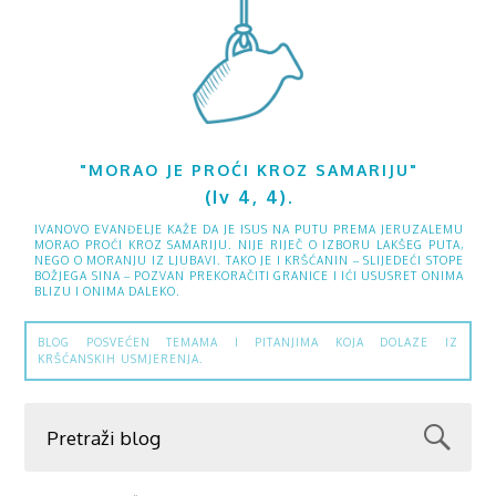
"MORAO JE PROĆI KROZ SAMARIJU"
(Iv 4, 4).
IVANOVO EVANĐELJE KAŽE DA JE ISUS NA PUTU PREMA JERUZALEMU
MORAO PROĆI KROZ SAMARIJU. NIJE RIJEČ O IZBORU LAKŠEG PUTA,
NEGO O MORANJU IZ LJUBAVI. TAKO JE I KRŠĆANIN – SLIJEDEĆI STOPE
BOŽJEGA SINA – POZVAN PREKORAČITI GRANICE I IĆI USUSRET ONIMA
BLIZU I ONIMA DALEKO.
BLOG POSVEĆEN TEMAMA I PITANJIMA KOJA DOLAZE IZ
KRŠĆANSKIH USMJERENJA.