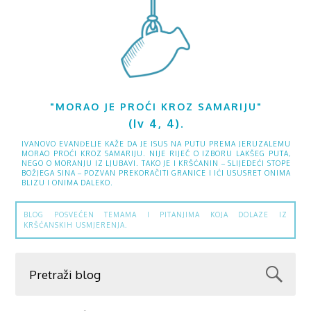
"MORAO JE PROĆI KROZ SAMARIJU"
(Iv 4, 4).
IVANOVO EVANĐELJE KAŽE DA JE ISUS NA PUTU PREMA JERUZALEMU
MORAO PROĆI KROZ SAMARIJU. NIJE RIJEČ O IZBORU LAKŠEG PUTA,
NEGO O MORANJU IZ LJUBAVI. TAKO JE I KRŠĆANIN – SLIJEDEĆI STOPE
BOŽJEGA SINA – POZVAN PREKORAČITI GRANICE I IĆI USUSRET ONIMA
BLIZU I ONIMA DALEKO.
BLOG POSVEĆEN TEMAMA I PITANJIMA KOJA DOLAZE IZ
KRŠĆANSKIH USMJERENJA.