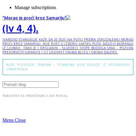
Manage subscriptions
"Morao je proći kroz Samariju"
(Iv 4, 4).
IVANOVO EVANĐELJE KAŽE DA JE ISUS NA PUTU PREMA JERUZALEMU MORAO
PROĆI KROZ SAMARIJU. NIJE RIJEČ O IZBORU LAKŠEG PUTA, NEGO O MORANJU
IZ LJUBAVI. TAKO JE I KRŠĆANIN – SLIJEDEĆI STOPE BOŽJEGA SINA – POZVAN
PREKORAČITI GRANICE I IĆI USUSRET ONIMA BLIZU I ONIMA DALEKO.
BLOG POSVEĆEN TEMAMA I PITANJIMA KOJA DOLAZE IZ KRŠĆANSKIH
USMJERENJA.
TEKSTOVI SU PROČITANI 2.220 PUT(A).
Menu
Close