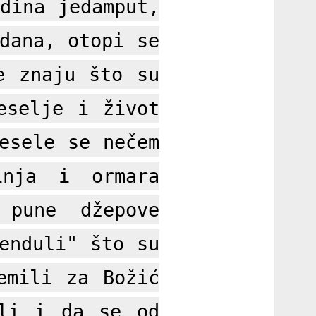
dina jedamput,
dana, otopi se
e znaju što su
eselje i život
esele se nečem
inja i ormara
 pune džepove
enduli" što su
emili za Božić
ali i da se od