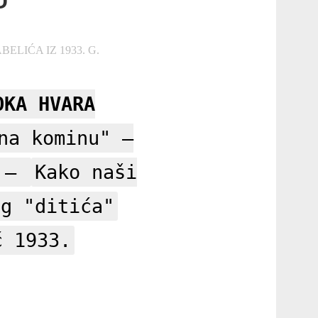
IĆA IZ 1933. G.
OKA HVARA
na kominu" –
" –
Kako naši
og "ditića"
ć 1933.