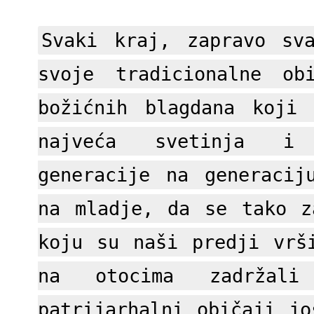
Svaki kraj, zapravo sv
svoje tradicionalne ob
božićnih blagdana koji
najveća svetinja i
generacije na generacij
na mladje, da se tako z
koju su naši predji vrš
na otocima zadrža
patrijarhalni običaji jo