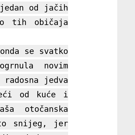
jedan od jačih
o tih običaja
onda se svatko
ogrnula novim
 radosna jedva
eći od kuće i
aša otočanska
to snijeg, jer