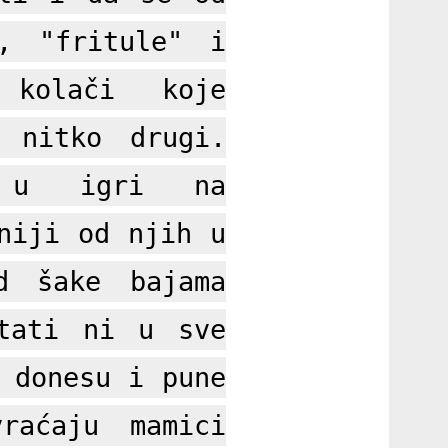
", "fritule" i
 kolači koje
 nitko drugi.
e u igri na
niji od njih u
d šake bajama
tati ni u sve
 donesu i pune
raćaju mamici