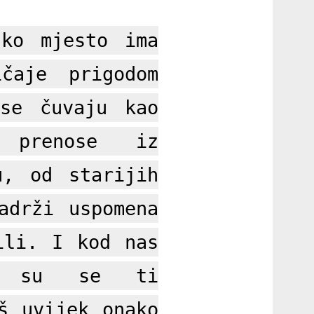
ako mjesto ima
ičaje prigodom
 se čuvaju kao
 prenose iz
u, od starijih
adrži uspomena
ili. I kod nas
li su se ti
š uvijek onako