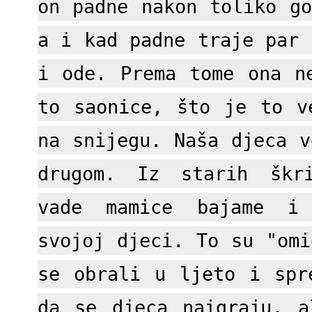
on padne nakon toliko go
a i kad padne traje par 
i ode. Prema tome ona n
to saonice, što je to v
na snijegu. Naša djeca v
drugom. Iz starih škr
vade mamice bajame i
svojoj djeci. To su "omi
se obrali u ljeto i spr
da se djeca naigraju, 