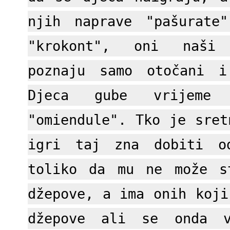
njih naprave "pašurate
"krokont", oni naši
poznaju samo otočani i
Djeca gube vrijem
"omiendule". Tko je sret
igri taj zna dobiti o
toliko da mu ne može s
džepove, a ima onih koji
džepove ali se onda v