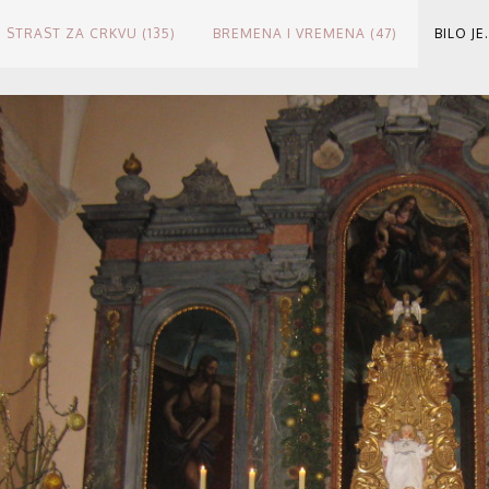
STRAST ZA CRKVU (135)
BREMENA I VREMENA (47)
BILO JE.