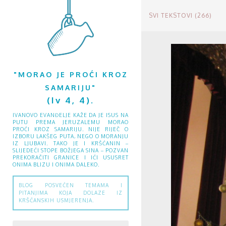
SVI TEKSTOVI (266)
"MORAO JE PROĆI KROZ
SAMARIJU"
(Iv 4, 4).
IVANOVO EVANĐELJE KAŽE DA JE ISUS NA
PUTU PREMA JERUZALEMU MORAO
PROĆI KROZ SAMARIJU. NIJE RIJEČ O
IZBORU LAKŠEG PUTA, NEGO O MORANJU
IZ LJUBAVI. TAKO JE I KRŠĆANIN –
SLIJEDEĆI STOPE BOŽJEGA SINA – POZVAN
PREKORAČITI GRANICE I IĆI USUSRET
ONIMA BLIZU I ONIMA DALEKO.
BLOG POSVEĆEN TEMAMA I
PITANJIMA KOJA DOLAZE IZ
KRŠĆANSKIH USMJERENJA.