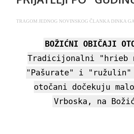
TRAGOM JEDNOG NOVINSKOG ČLANKA DINKA GABEL
BOŽIĆNI OBIČAJI OT
Tradicijonalni "hrieb 
"Pašurate" i "ružulin
otočani dočekuju mal
Vrboska, na Boži