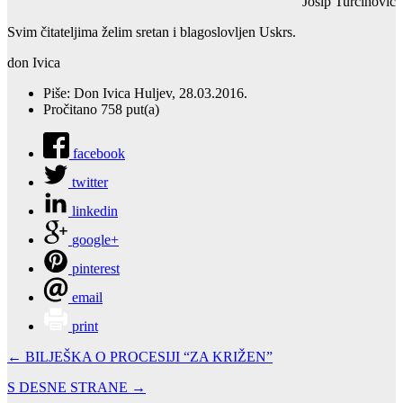
Josip Turčinović
Svim čitateljima želim sretan i blagoslovljen Uskrs.
don Ivica
Piše: Don Ivica Huljev, 28.03.2016.
Pročitano 758 put(a)
facebook
twitter
linkedin
google+
pinterest
email
print
← BILJEŠKA O PROCESIJI “ZA KRIŽEN”
S DESNE STRANE →