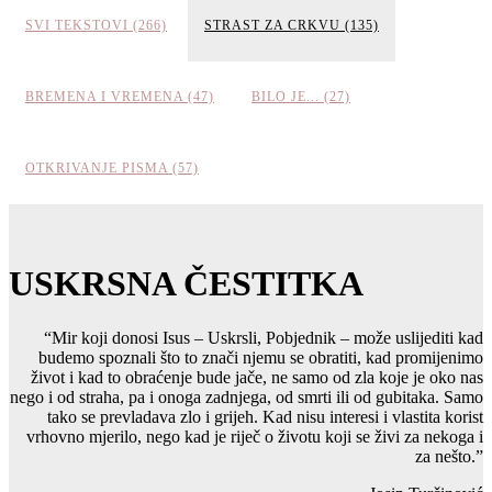
SVI TEKSTOVI (266)
STRAST ZA CRKVU (135)
BREMENA I VREMENA (47)
BILO JE... (27)
OTKRIVANJE PISMA (57)
USKRSNA ČESTITKA
“Mir koji donosi Isus – Uskrsli, Pobjednik – može uslijediti kad
budemo spoznali što to znači njemu se obratiti, kad promijenimo
život i kad to obraćenje bude jače, ne samo od zla koje je oko nas
nego i od straha, pa i onoga zadnjega, od smrti ili od gubitaka. Samo
tako se prevladava zlo i grijeh. Kad nisu interesi i vlastita korist
vrhovno mjerilo, nego kad je riječ o životu koji se živi za nekoga i
za nešto.”