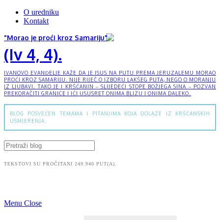
O uredniku
Kontakt
"Morao je proći kroz Samariju"
(Iv 4, 4).
IVANOVO EVANĐELJE KAŽE DA JE ISUS NA PUTU PREMA JERUZALEMU MORAO
PROĆI KROZ SAMARIJU. NIJE RIJEČ O IZBORU LAKŠEG PUTA, NEGO O MORANJU
IZ LJUBAVI. TAKO JE I KRŠĆANIN – SLIJEDEĆI STOPE BOŽJEGA SINA – POZVAN
PREKORAČITI GRANICE I IĆI USUSRET ONIMA BLIZU I ONIMA DALEKO.
BLOG POSVEĆEN TEMAMA I PITANJIMA KOJA DOLAZE IZ KRŠĆANSKIH
USMJERENJA.
TEKSTOVI SU PROČITANI 249.940 PUT(A).
Menu
Close