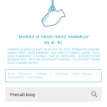
"MORAO JE PROĆI KROZ SAMARIJU"
(Iv 4, 4).
IVANOVO EVANĐELJE KAŽE DA JE ISUS NA PUTU PREMA JERUZALEMU
MORAO PROĆI KROZ SAMARIJU. NIJE RIJEČ O IZBORU LAKŠEG PUTA,
NEGO O MORANJU IZ LJUBAVI. TAKO JE I KRŠĆANIN – SLIJEDEĆI STOPE
BOŽJEGA SINA – POZVAN PREKORAČITI GRANICE I IĆI USUSRET ONIMA
BLIZU I ONIMA DALEKO.
BLOG POSVEĆEN TEMAMA I PITANJIMA KOJA DOLAZE IZ
KRŠĆANSKIH USMJERENJA.