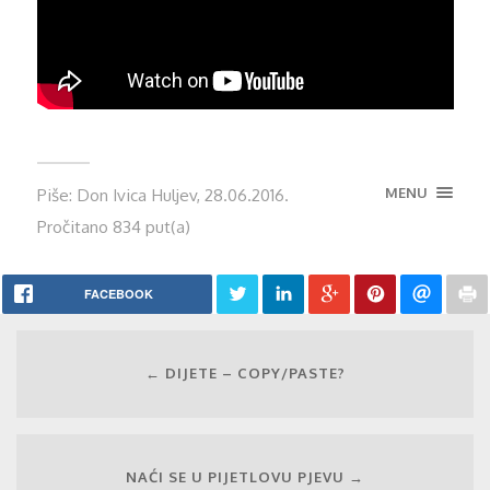
MENU
Piše: Don Ivica Huljev, 28.06.2016.
Pročitano 834 put(a)
FACEBOOK
← DIJETE – COPY/PASTE?
NAĆI SE U PIJETLOVU PJEVU →