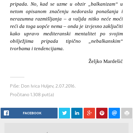
pripada. No, kad se uzme u obzir „balkanizam“ u
netom opisanom značenju nedorasla ponašanja i
nerazumna razmišljanja – a valjda nitko neće moći
reći da toga uopće nema – onda je izvjesno zaključiti
kako upravo mediteranski mentalitet po svojim
obilježjima pripada tipično „nebalkanskim“
tvorbama i tendencijama.
Željko Mardešić
Piše: Don Ivica Huljev, 2.07.2016.
Pročitano 1.308 put(a)
FACEBOOK
MENU