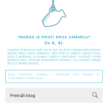
"MORAO JE PROĆI KROZ SAMARIJU"
(Iv 4, 4).
IVANOVO EVANĐELJE KAŽE DA JE ISUS NA PUTU PREMA JERUZALEMU
MORAO PROĆI KROZ SAMARIJU. NIJE RIJEČ O IZBORU LAKŠEG PUTA,
NEGO O MORANJU IZ LJUBAVI. TAKO JE I KRŠĆANIN – SLIJEDEĆI STOPE
BOŽJEGA SINA – POZVAN PREKORAČITI GRANICE I IĆI USUSRET ONIMA
BLIZU I ONIMA DALEKO.
BLOG POSVEĆEN TEMAMA I PITANJIMA KOJA DOLAZE IZ
KRŠĆANSKIH USMJERENJA.