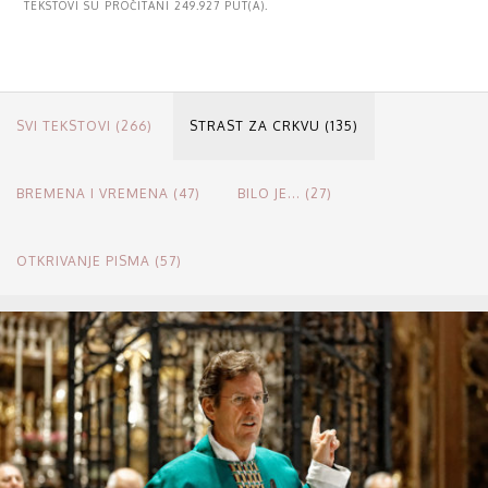
TEKSTOVI SU PROČITANI 249.927 PUT(A).
SVI TEKSTOVI (266)
STRAST ZA CRKVU (135)
BREMENA I VREMENA (47)
BILO JE... (27)
OTKRIVANJE PISMA (57)