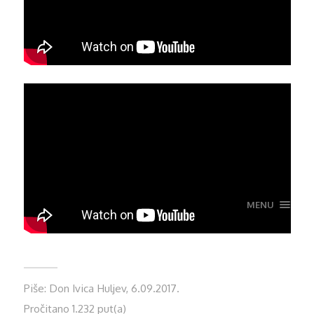
MENU
Piše: Don Ivica Huljev, 6.09.2017.
Pročitano 1.232 put(a)