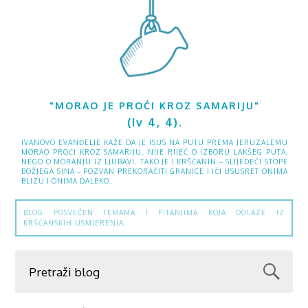
"MORAO JE PROĆI KROZ SAMARIJU"
(Iv 4, 4).
IVANOVO EVANĐELJE KAŽE DA JE ISUS NA PUTU PREMA JERUZALEMU
MORAO PROĆI KROZ SAMARIJU. NIJE RIJEČ O IZBORU LAKŠEG PUTA,
NEGO O MORANJU IZ LJUBAVI. TAKO JE I KRŠĆANIN – SLIJEDEĆI STOPE
BOŽJEGA SINA – POZVAN PREKORAČITI GRANICE I IĆI USUSRET ONIMA
BLIZU I ONIMA DALEKO.
BLOG POSVEĆEN TEMAMA I PITANJIMA KOJA DOLAZE IZ
KRŠĆANSKIH USMJERENJA.