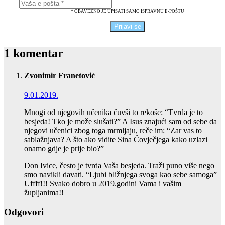
* OBAVEZNO JE UPISATI SAMO ISPRAVNU E-POŠTU
1 komentar
Zvonimir Franetović
9.01.2019.
Mnogi od njegovih učenika čuvši to rekoše: “Tvrda je to
besjeda! Tko je može slušati?” A Isus znajući sam od sebe da
njegovi učenici zbog toga mrmljaju, reče im: “Zar vas to
sablažnjava? A što ako vidite Sina Čovječjega kako uzlazi
onamo gdje je prije bio?”
Don Ivice, često je tvrda Vaša besjeda. Traži puno više nego
smo navikli davati. “Ljubi bližnjega svoga kao sebe samoga”
Uffff!!! Svako dobro u 2019.godini Vama i vašim
župljanima!!
Odgovori