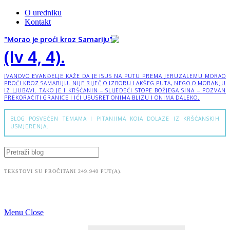
O uredniku
Kontakt
"Morao je proći kroz Samariju"
(Iv 4, 4).
IVANOVO EVANĐELJE KAŽE DA JE ISUS NA PUTU PREMA JERUZALEMU MORAO
PROĆI KROZ SAMARIJU. NIJE RIJEČ O IZBORU LAKŠEG PUTA, NEGO O MORANJU
IZ LJUBAVI. TAKO JE I KRŠĆANIN – SLIJEDEĆI STOPE BOŽJEGA SINA – POZVAN
PREKORAČITI GRANICE I IĆI USUSRET ONIMA BLIZU I ONIMA DALEKO.
BLOG POSVEĆEN TEMAMA I PITANJIMA KOJA DOLAZE IZ KRŠĆANSKIH
USMJERENJA.
TEKSTOVI SU PROČITANI 249.940 PUT(A).
Menu
Close