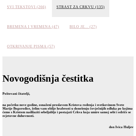
SVI TEKSTOVI (266)
STRAST ZA CRKVU (135)
BREMENA I VREMENA (47)
BILO JE... (27)
OTKRIVANJE PISMA (57)
Novogodišnja čestitka
Poštovani čitatelji,
na početku nove godine, osnaženi proslavom Kristova rođenja i svetkovinom Svete
Marije Bogorodice, želim vam obilje hrabrosti u donošenju čovječnijih odluka po kojima
ćemo s Kristom nadilaziti sebeljublje i postajati Crkva koja umire samoj sebi i odriče se
svjetovne duhovnosti.
don Ivica Huljev