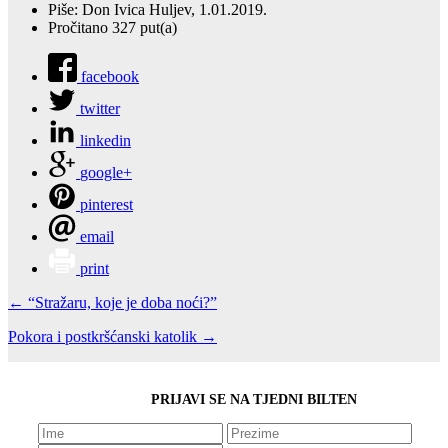
Piše: Don Ivica Huljev, 1.01.2019.
Pročitano 327 put(a)
facebook
twitter
linkedin
google+
pinterest
email
print
← “Stražaru, koje je doba noći?”
Pokora i postkršćanski katolik →
PRIJAVI SE NA TJEDNI BILTEN