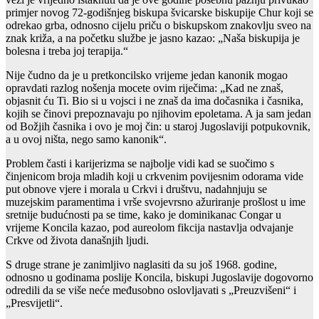
primjer novog 72-godišnjeg biskupa švicarske biskupije Chur koji se
odrekao grba, odnosno cijelu priču o biskupskom znakovlju sveo na
znak križa, a na početku službe je jasno kazao: „Naša biskupija je
bolesna i treba joj terapija.“
Nije čudno da je u pretkoncilsko vrijeme jedan kanonik mogao
opravdati razlog nošenja mocete ovim riječima: „Kad ne znaš,
objasnit ću Ti. Bio si u vojsci i ne znaš da ima dočasnika i časnika,
kojih se činovi prepoznavaju po njihovim epoletama. A ja sam jedan
od Božjih časnika i ovo je moj čin: u staroj Jugoslaviji potpukovnik,
a u ovoj ništa, nego samo kanonik“.
Problem časti i karijerizma se najbolje vidi kad se suočimo s
činjenicom broja mladih koji u crkvenim povijesnim odorama vide
put obnove vjere i morala u Crkvi i društvu, nadahnjuju se
muzejskim paramentima i vrše svojevrsno ažuriranje prošlost u ime
sretnije budućnosti pa se time, kako je dominikanac Congar u
vrijeme Koncila kazao, pod aureolom fikcija nastavlja odvajanje
Crkve od života današnjih ljudi.
S druge strane je zanimljivo naglasiti da su još 1968. godine,
odnosno u godinama poslije Koncila, biskupi Jugoslavije dogovorno
odredili da se više neće međusobno oslovljavati s „Preuzvišeni“ i
„Presvijetli“.