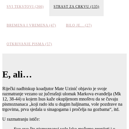
SVI TEKSTOVI (266)
STRAST ZA CRKVU (135)
BREMENA I VREMENA (47)
BILO JE... (27)
OTKRIVANJE PISMA (57)
E, ali…
Riječki nadbiskup koadjutor Mate Uzinić objavio je svoje
razmatranje vezano uz jučerašnji ulomak Markova evanđelja (Mk
12, 38-44) u kojem Isus kaže okupljenom mnoštvu da se čuvaju
pismoznanaca „koji rado idu u dugim haljinama, vole pozdrave na
trgovima, prva sjedala u sinagogama i pročelja na gozbama“, itd.
U razmatranju ističe:
Sve ovo što pismoznanci vole lako možemo prenijeti i u