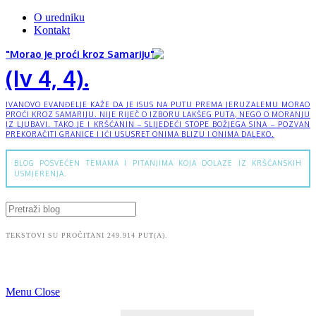
O uredniku
Kontakt
"Morao je proći kroz Samariju"
(Iv 4, 4).
IVANOVO EVANĐELJE KAŽE DA JE ISUS NA PUTU PREMA JERUZALEMU MORAO
PROĆI KROZ SAMARIJU. NIJE RIJEČ O IZBORU LAKŠEG PUTA, NEGO O MORANJU
IZ LJUBAVI. TAKO JE I KRŠĆANIN – SLIJEDEĆI STOPE BOŽJEGA SINA – POZVAN
PREKORAČITI GRANICE I IĆI USUSRET ONIMA BLIZU I ONIMA DALEKO.
BLOG POSVEĆEN TEMAMA I PITANJIMA KOJA DOLAZE IZ KRŠĆANSKIH
USMJERENJA.
TEKSTOVI SU PROČITANI 249.914 PUT(A).
Menu
Close