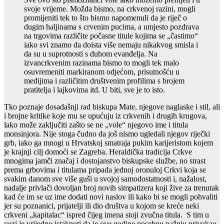
svoje vrijeme. Možda bismo, na crkvenoj razini, mogli
promijeniti tek to što bismo napomenuli da je riječ o
dugim haljinama s crvenim pucima, a umjesto pozdrava
na trgovima različite počasne titule kojima se „častimo“
iako svi znamo da doista više nemaju nikakvog smisla i
da su u suprotnosti s duhom evanđelja. Na
izvancrkvenim razinama bismo to mogli tek malo
osuvremeniti markiranom odjećom, prisutnošću u
medijima i različitim društvenim profilima s brojem
pratitelja i lajkovima itd. U biti, sve je to isto.
Tko poznaje dosadašnji rad biskupa Mate, njegove naglaske i stil, ali
i brojne kritike koje mu se upućuju iz crkvenih i drugih krugova,
lako može zaključiti zašto se ne „vole“ njegovo ime i titula
monsinjora. Nije stoga čudno da još nismo ugledali njegov riječki
grb, iako ga mnogi u Hrvatskoj smatraja pukim karijeristom kojem
je krajnji cilj domoći se Zagreba. Heraldička tradicija Crkve
mnogima jamči značaj i dostojanstvo biskupske službe, no strast
prema grbovima i titulama pripada jednoj oronuloj Crkvi koja se
svakim danom sve više guši u svojoj samodostatnosti i, nažalost,
nadalje privlači dovoljan broj novih simpatizera koji žive za trenutak
kad će im se uz ime dodati novi naslov ili kako bi se mogli pohvaliti
jer su poznanici, prijatelji ili dio društva u kojom se kreće neki
crkveni „kapitalac“ ispred čijeg imena stoji zvučna titula. S tim u
vezi je vrijedno istaknuti da je ove godine posebnu pažnju privukao