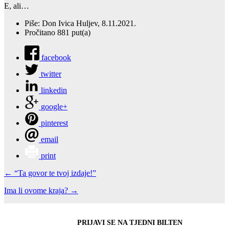
E, ali…
Piše: Don Ivica Huljev, 8.11.2021.
Pročitano 881 put(a)
facebook
twitter
linkedin
google+
pinterest
email
print
← “Ta govor te tvoj izdaje!”
Ima li ovome kraja? →
PRIJAVI SE NA TJEDNI BILTEN