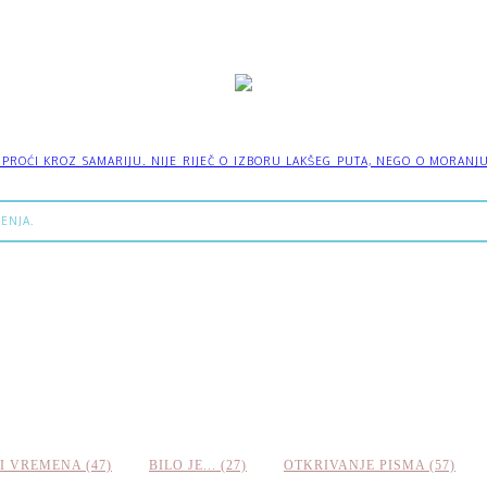
OĆI KROZ SAMARIJU. NIJE RIJEČ O IZBORU LAKŠEG PUTA, NEGO O MORANJU IZ
ENJA.
I VREMENA (47)
BILO JE... (27)
OTKRIVANJE PISMA (57)