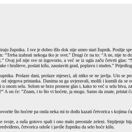
aju župnika. I sve je dobro išlo dok nije umro stari župnik. Poslije spr
n: “Treba izabrati nekoga tko je svet.” Drugi će na to: “A ne, nije to d
it.” Ovaj još nije sve ni izgovorio, a već se iz ugla začu četvrti glas: 
 i hrušteve, poslati kišu, zaustaviti grad, poplavu i studen.” Prijedlog s
ka. Prolaze dani, prolaze mjeseci, ali nitko se ne javlja. Uto se proču
i od njegova pristanka. Danima su ga uvjeravali, molili i kumili da se os
 onom selu. Selom se brzo pronese glas i, kako to već u selu biva, zač
” A on će: “Znam, i to što vi hoćete, ja mogu. Samo da znate, pristat ću
ovorite što hoćete pa onda neka mi to dođu kazati četvorica s kojima ću 
ne svoje, a suša gotovo spali i ono malo preostale zeleni. Strpljenje 
 predviđeno, četvorica odoše i javiše župniku da selo hoće kišu.