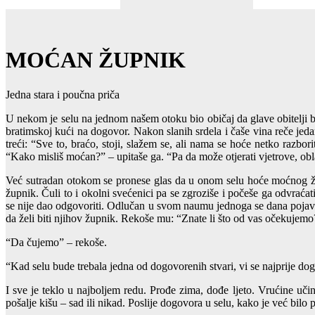
MOĆAN ŽUPNIK
Jedna stara i poučna priča
U nekom je selu na jednom našem otoku bio običaj da glave obitelji bir
bratimskoj kući na dogovor. Nakon slanih srdela i čaše vina reče jeda
treći: “Sve to, braćo, stoji, slažem se, ali nama se hoće netko razbor
“Kako misliš moćan?” – upitaše ga. “Pa da može otjerati vjetrove, oblake
Već sutradan otokom se pronese glas da u onom selu hoće moćnog župni
župnik. Čuli to i okolni svećenici pa se zgroziše i počeše ga odvraćat
se nije dao odgovoriti. Odlučan u svom naumu jednoga se dana pojavi u
da želi biti njihov župnik. Rekoše mu: “Znate li što od vas očekujemo?
“Da čujemo” – rekoše.
“Kad selu bude trebala jedna od dogovorenih stvari, vi se najprije dog
I sve je teklo u najboljem redu. Prođe zima, dođe ljeto. Vrućine uči
pošalje kišu – sad ili nikad. Poslije dogovora u selu, kako je već bilo