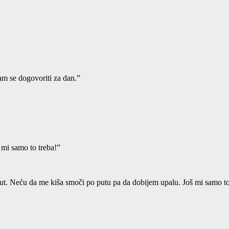
am se dogovoriti za dan.”
š mi samo to treba!”
t. Neću da me kiša smoči po putu pa da dobijem upalu. Još mi samo to tr