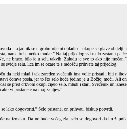
ovoda – a jadnik se u grobu nije ni ohladio – okupe se glave obitelji u
osta, nama treba netko mudar.” Na taj prijedlog svi malo zastanu pa će
“Ne, ne braćo, bilo je u selu takvih. Zaludu je sve to ako nije moćan.”
e svidje selu, lica im se ozare te s radošću prihvate taj prijedlog.
 da neki mlad i tek zaređen svećenik ima volje pristati i biti njihov
tavi čorava posla, jer to što selo hoće jedino je u Božjoj moći. Ali on
as se pred crkvom okupi cijelo selo, mladi i stari. Svećenik im iznese
 ako vi pristanete na moj zahtjev.”
se lako dogovoriti.” Selo pristane, on prihvati, biskup potvrdi.
bijaše na izmaku. Da ne bude većeg zla, selo se dogovori da im župnik