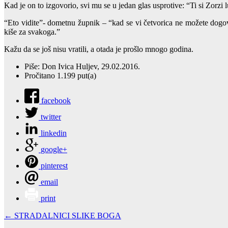
Kad je on to izgovorio, svi mu se u jedan glas usprotive: “Ti si Zorzi 
“Eto vidite”- dometnu župnik – “kad se vi četvorica ne možete dogovor
kiše za svakoga.”
Kažu da se još nisu vratili, a otada je prošlo mnogo godina.
Piše: Don Ivica Huljev, 29.02.2016.
Pročitano 1.199 put(a)
facebook
twitter
linkedin
google+
pinterest
email
print
← STRADALNICI SLIKE BOGA