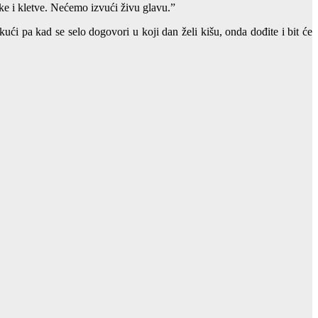
vike i kletve. Nećemo izvući živu glavu.”
ući pa kad se selo dogovori u koji dan želi kišu, onda dođite i bit će