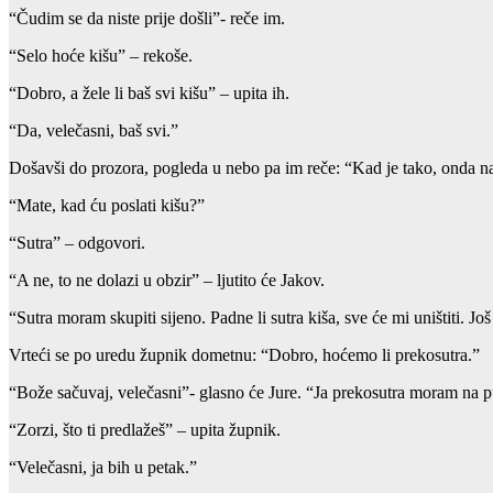
“Čudim se da niste prije došli”- reče im.
“Selo hoće kišu” – rekoše.
“Dobro, a žele li baš svi kišu” – upita ih.
“Da, velečasni, baš svi.”
Došavši do prozora, pogleda u nebo pa im reče: “Kad je tako, onda n
“Mate, kad ću poslati kišu?”
“Sutra” – odgovori.
“A ne, to ne dolazi u obzir” – ljutito će Jakov.
“Sutra moram skupiti sijeno. Padne li sutra kiša, sve će mi uništiti. Jo
Vrteći se po uredu župnik dometnu: “Dobro, hoćemo li prekosutra.”
“Bože sačuvaj, velečasni”- glasno će Jure. “Ja prekosutra moram na pu
“Zorzi, što ti predlažeš” – upita župnik.
“Velečasni, ja bih u petak.”