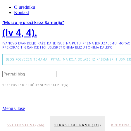
O uredniku
Kontakt
"Morao je proći kroz Samariju"
(Iv 4, 4).
IVANOVO EVANĐELJE KAŽE DA JE ISUS NA PUTU PREMA JERUZALEMU MORAO PR
PREKORAČITI GRANICE I IĆI USUSRET ONIMA BLIZU I ONIMA DALEKO.
BLOG POSVEĆEN TEMAMA I PITANJIMA KOJA DOLAZE IZ KRŠĆANSKIH USMJER
TEKSTOVI SU PROČITANI 249.914 PUT(A).
Menu
Close
SVI TEKSTOVI (266)
STRAST ZA CRKVU (135)
BREMENA 