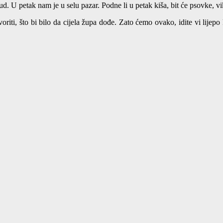
lud. U petak nam je u selu pazar. Podne li u petak kiša, bit će psovke, 
iti, što bi bilo da cijela župa dođe. Zato ćemo ovako, idite vi lijepo k